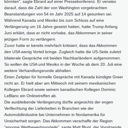
könnten", sagte Ebrard auf einer Pressekonferenz. Er verwies
darauf, dass die Zahl der von Washington vorgebrachten
Beanstandungen von 54 im Jahr 2025 auf 14 gesunken sei.
Während Kanada und Mexiko bis zum Schluss auf eine
Verlängerung um 16 Jahre gesetzt hatten, hatte Trump Anfang
Juni erklärt, dass er nicht vorhabe, das Abkommen in seiner
jetzigen Form zu verlängern.
Zuvor hatte er bereits mehrfach kritisiert, dass das Abkommen
den USA wenig Vorteil bringe. Zugleich hatte die US-Seite zuletzt
bilaterale Gespräche mit beiden Nachbarländern aufgenommen.
So wollen die USA und Mexiko in der Woche ab dem 20. Juli eine
weitere Verhandlungsrunde abhalten.
Einen Zeitplan für formelle Gespräche mit Kanada kündigte Greer
nicht an. Er hielt aber am Mittwoch mit seinem mexikanischen
Kollegen Ebrard sowie seinem kanadischen Kollegen Dominic
LeBlanc ein Onlinetreffen ab.
Die ausbleibende Verlängerung dürfte angesichts der engen
Verflechtung der Lieferketten in Branchen wie der
Automobilindustrie bei Unternehmen in Nordamerika für
Unsicherheit sorgen. Das Abkommen verschaffe der Region
"enorme Wettbewerbsvorteile", sagte Matt Blunt, der Vorsitzende