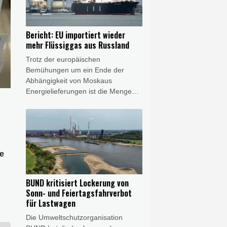
großen Technologiekonzerne im
Wettlauf um Künstliche Intelligenz
versuchen, sich vom öffentlichen
Bericht: EU importiert wieder
Stromnetz unabhängig zu machen
mehr Flüssiggas aus Russland
und selbst Energie für ihre
Trotz der europäischen
Rechenzentren zu erzeugen.
Bemühungen um ein Ende der
Abhängigkeit von Moskaus
Energielieferungen ist die Menge
von aus Russland in die EU
importiertem Flüssiggas (LNG)
einem Bericht zufolge wieder
gestiegen. Die EU-Staaten hätten
im Juni 14 Prozent mehr LNG aus
ie
Russland importiert als ein Jahr
zuvor, berichtete die "Welt am
Sonntag" unter Berufung auf Daten
BUND kritisiert Lockerung von
des Forschungszentrums Centre for
Sonn- und Feiertagsfahrverbot
Research on Energy and Clean Air
für Lastwagen
(CREA).
Die Umweltschutzorganisation