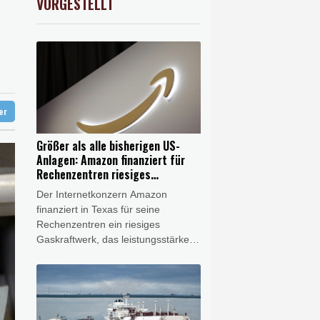
VORGESTELLT
X
0.51%
18659.63
€
 mehr
ter
Größer als alle bisherigen US-
Anlagen: Amazon finanziert für
Rechenzentren riesiges
Gaskraftwerk
Der Internetkonzern Amazon
finanziert in Texas für seine
Rechenzentren ein riesiges
Gaskraftwerk, das leistungsstärker
als alle bisherigen Anlagen in den
USA werden soll. Das Unternehmen
bestätigte am Freitag
entsprechende Berichte. Es ist das
jüngste Beispiel dafür, wie die