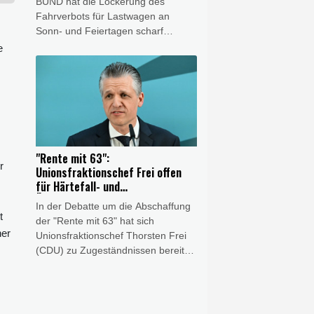
BUND hat die Lockerung des
Fahrverbots für Lastwagen an
Sonn- und Feiertagen scharf
kritisiert. Es sei keine Lösung,
e
wegen des Niedrigwassers in
Flüssen "den Schiffstransport jetzt
durch hunderte oder tausende Lkw-
Fahrten zu ersetzen", sagte der
Verbandsvorsitzende Olaf Bandt der
"Rheinischen Post"
(Samstagsausgabe). Dies werde
"Rente mit 63":
"Menschen und Klima" belasten.
r
Unionsfraktionschef Frei offen
für Härtefall- und
Übergangslösungen
In der Debatte um die Abschaffung
t
der "Rente mit 63" hat sich
ner
Unionsfraktionschef Thorsten Frei
(CDU) zu Zugeständnissen bereit
gezeigt. "Eine Härtefallregelung bei
der Abschaffung der 'Rente mit 63'
ist in jedem Fall angezeigt, und
auch über eine Übergangsregelung