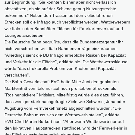
zur Begründung. "Sie konnten bisher aber nicht verlässlich
abschätzen, ob sie auf der Schiene genug Nutzungsrechte
bekommen." Neben den Trassen auf den vielbefahrenen
Strecken soll die Infrago auch verpflichtet werden, Wettbewerbern
wie Italo in den Bahnhöfen Flächen für Fahrkartenverkauf und
Lounges anzubieten.
Die Deutsche Bahn begrüßte, dass die Bundesnetzagentur ihr
nicht vorschreiben will, Italo Rahmenverträge einzuräumen.
"Allerdings sieht die DB Infrago erhebliche Risiken bei Kapazität
und Verkehr für die Fläche", erklärte sie. Die Wettbewerbsklausel
würde "das strukturelle Problem von Knoten und Kapazität
verschärfen".
Die Bahn-Gewerkschaft EVG hatte Mitte Juni den geplanten
Markteintritt von Italo nur auf hoch profitablen Strecken als
"Rosinenpickerei" kritisiert. Mittelfristig würde dies dazu führen,
dass weniger stark nachgefragte Ziele wie Schwerin, Jena oder
Augsburg vom Fernverkehrsnetz abgeschnitten würden. "Die
Deutsche Bahn muss sich dem Wettbewerb stellen", erklärte
EVG-Chef Martin Burkert nun. "Aber wenn Wettbewerb nur auf
den lukrativen Hauptstrecken stattfindet, wird der Fernverkehr in
der Fläche unwiederbringlich eingerissen."