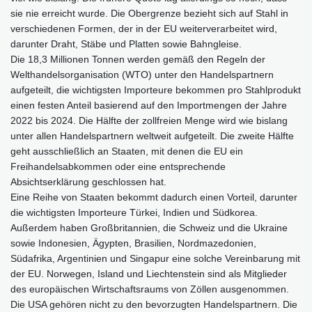
sie nie erreicht wurde. Die Obergrenze bezieht sich auf Stahl in
verschiedenen Formen, der in der EU weiterverarbeitet wird,
darunter Draht, Stäbe und Platten sowie Bahngleise.
Die 18,3 Millionen Tonnen werden gemäß den Regeln der
Welthandelsorganisation (WTO) unter den Handelspartnern
aufgeteilt, die wichtigsten Importeure bekommen pro Stahlprodukt
einen festen Anteil basierend auf den Importmengen der Jahre
2022 bis 2024. Die Hälfte der zollfreien Menge wird wie bislang
unter allen Handelspartnern weltweit aufgeteilt. Die zweite Hälfte
geht ausschließlich an Staaten, mit denen die EU ein
Freihandelsabkommen oder eine entsprechende
Absichtserklärung geschlossen hat.
Eine Reihe von Staaten bekommt dadurch einen Vorteil, darunter
die wichtigsten Importeure Türkei, Indien und Südkorea.
Außerdem haben Großbritannien, die Schweiz und die Ukraine
sowie Indonesien, Ägypten, Brasilien, Nordmazedonien,
Südafrika, Argentinien und Singapur eine solche Vereinbarung mit
der EU. Norwegen, Island und Liechtenstein sind als Mitglieder
des europäischen Wirtschaftsraums von Zöllen ausgenommen.
Die USA gehören nicht zu den bevorzugten Handelspartnern. Die