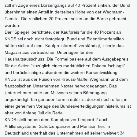
soll im Zuge eines Börsengangs auf 40 Prozent sinken, der Bund
übernimmt einen Anteil in derselben Höhe von der Wegmann-
Familie. Die restlichen 20 Prozent sollen an die Börse gebracht
werden.
Der "Spiegel" berichtete, der Kaufpreis für die 40 Prozent an
KNDS sei noch nicht festgelegt. Bund und Eigentümerfamilien
hätten sich auf eine "Kaufpreisformel" verständigt, zitierte das
Magazin aus vertraulichen Unterlagen für den
Haushaltsausschuss. Die Formel basiere auf dem Ausgabepreis
für die Aktien "zuzüglich eines marktüblichen Paketaufschlags"
und berücksichtige außerdem die weitere Kursentwicklung.
KNDS ist aus der Fusion von Krauss-Maffei Wegmann und dem
französischen Unternehmen Nexter hervorgegangen. Das
Unternehmen hatte am Mittwoch seinen Börsengang
angekündigt. Ein genauer Termin dafür ist derzeit noch offen, in
einer geheimen Vorlage des Bundesverteidigungsministeriums ist
aber von Anfang Juli die Rede.
KNDS stellt neben dem Kampfpanzer Leopard 2 auch
Artilleriesysteme, Schützenpanzer und Munition her. In
Deutschland unterhält das Unternehmen elf seiner weltweit 34