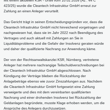
Mit einem aktuellen KSR - Urteil vom 10.02.2026 (Az.: 44 C
423/25) wurde die Cleantech Infrastruktur GmbH erneut zur
Zahlung an einen Anleger verurteilt.
Das Gericht trägt in seinen Entscheidungsgründen vor, dass die
Cleantech Infrastruktur GmbH nicht hinreichend vorgetragen und
nachgewiesen hat, dass sie im Jahr 2022 nach Beendigung des
Vertrages und auch aktuell mit Zahlungen an Sie in
Liquiditätsprobleme und die Gefahr der Insolvenz geraten würde
und daher der qualifizierte Nachrang zur Anwendung käme.
Der von der Rechtsanwaltskanzlei KSR, Nürnberg, vertretene
Anleger hat mehrere nachrangige Teilschuldverschreibungen bei
der Cleantech Infrastruktur GmbH abgeschlossen. Nach
Kündigung der Verträge blieben die Rückzahlung der
Anlagebeträge ebenso wie zuvor Zinszahlungen aus. Nachdem
die Cleantech Infrastruktur GmbH fortgesetzt eine Zahlung
verweigerte und dies mit dem vereinbarten qualifizierten
Nachrang und einer drohenden Insolvenz bei Rückzahlung der
Geldanlagen begründete, musste Klage erhoben werden, um die
Ansprüche des Anlegers durchzusetzen.