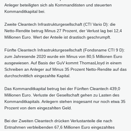
Anleger beteiligten sich als Kommanditisten und steuerten
Kommandit­kapital bei.
Zweite Cleantech Infrastrukturgesell­schaft (CTI Vario D): die
Netto-Rendite betrug Minus 27 Prozent, der Verlust lag bei 12,4
Millionen Euro. Wert der Anteile ist drastisch geschrumpft.
Fünfte Cleantech Infrastrukturgesell­schaft (Fonds­name CTI 9 D):
zum Jahres­ende 2020 wurde ein Minus von 80,5 Millionen Euro
ausgewiesen. Auf Basis der GuV kommt ThomasLloyd in einem
Schreiben an Anleger auf Minus 35 Prozent Netto-Rendite auf das
durch­schnitt­lich einge­zahlte Kapital.
Das Kommandit­kapital betrug bei der Fünften Cleantech 439,0
Millionen Euro. Verluste der Gesell­schaft gehen zu Lasten des
Kommandit­kapitals. Anlegern stehen insgesamt nur noch etwa 35
Prozent von dem einge­zahlten Geld.
Bei der Zweiten Cleantech drücken Verlust­anteile die nach
Entnahmen verbleibenden 67,6 Millionen Euro einge­zahltes