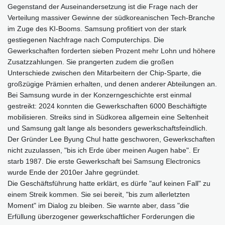
Gegenstand der Auseinandersetzung ist die Frage nach der
Verteilung massiver Gewinne der südkoreanischen Tech-Branche
im Zuge des KI-Booms. Samsung profitiert von der stark
gestiegenen Nachfrage nach Computerchips. Die
Gewerkschaften forderten sieben Prozent mehr Lohn und höhere
Zusatzzahlungen. Sie prangerten zudem die großen
Unterschiede zwischen den Mitarbeitern der Chip-Sparte, die
großzügige Prämien erhalten, und denen anderer Abteilungen an.
Bei Samsung wurde in der Konzerngeschichte erst einmal
gestreikt: 2024 konnten die Gewerkschaften 6000 Beschäftigte
mobilisieren. Streiks sind in Südkorea allgemein eine Seltenheit
und Samsung galt lange als besonders gewerkschaftsfeindlich.
Der Gründer Lee Byung Chul hatte geschworen, Gewerkschaften
nicht zuzulassen, "bis ich Erde über meinen Augen habe". Er
starb 1987. Die erste Gewerkschaft bei Samsung Electronics
wurde Ende der 2010er Jahre gegründet.
Die Geschäftsführung hatte erklärt, es dürfe "auf keinen Fall" zu
einem Streik kommen. Sie sei bereit, "bis zum allerletzten
Moment" im Dialog zu bleiben. Sie warnte aber, dass "die
Erfüllung überzogener gewerkschaftlicher Forderungen die