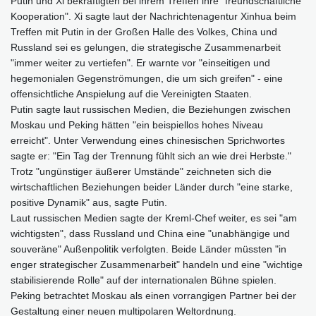
Putin und Xi bekräftigten bei ihrem Treffen ihre "freundschaftliche
Kooperation". Xi sagte laut der Nachrichtenagentur Xinhua beim
Treffen mit Putin in der Großen Halle des Volkes, China und
Russland sei es gelungen, die strategische Zusammenarbeit
"immer weiter zu vertiefen". Er warnte vor "einseitigen und
hegemonialen Gegenströmungen, die um sich greifen" - eine
offensichtliche Anspielung auf die Vereinigten Staaten.
Putin sagte laut russischen Medien, die Beziehungen zwischen
Moskau und Peking hätten "ein beispiellos hohes Niveau
erreicht". Unter Verwendung eines chinesischen Sprichwortes
sagte er: "Ein Tag der Trennung fühlt sich an wie drei Herbste."
Trotz "ungünstiger äußerer Umstände" zeichneten sich die
wirtschaftlichen Beziehungen beider Länder durch "eine starke,
positive Dynamik" aus, sagte Putin.
Laut russischen Medien sagte der Kreml-Chef weiter, es sei "am
wichtigsten", dass Russland und China eine "unabhängige und
souveräne" Außenpolitik verfolgten. Beide Länder müssten "in
enger strategischer Zusammenarbeit" handeln und eine "wichtige
stabilisierende Rolle" auf der internationalen Bühne spielen.
Peking betrachtet Moskau als einen vorrangigen Partner bei der
Gestaltung einer neuen multipolaren Weltordnung.