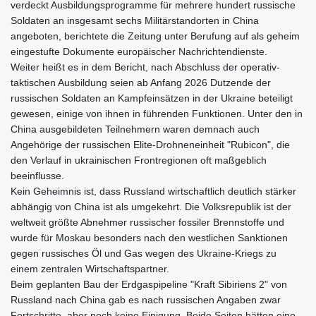
verdeckt Ausbildungsprogramme für mehrere hundert russische
Soldaten an insgesamt sechs Militärstandorten in China
angeboten, berichtete die Zeitung unter Berufung auf als geheim
eingestufte Dokumente europäischer Nachrichtendienste.
Weiter heißt es in dem Bericht, nach Abschluss der operativ-
taktischen Ausbildung seien ab Anfang 2026 Dutzende der
russischen Soldaten an Kampfeinsätzen in der Ukraine beteiligt
gewesen, einige von ihnen in führenden Funktionen. Unter den in
China ausgebildeten Teilnehmern waren demnach auch
Angehörige der russischen Elite-Drohneneinheit "Rubicon", die
den Verlauf in ukrainischen Frontregionen oft maßgeblich
beeinflusse.
Kein Geheimnis ist, dass Russland wirtschaftlich deutlich stärker
abhängig von China ist als umgekehrt. Die Volksrepublik ist der
weltweit größte Abnehmer russischer fossiler Brennstoffe und
wurde für Moskau besonders nach den westlichen Sanktionen
gegen russisches Öl und Gas wegen des Ukraine-Kriegs zu
einem zentralen Wirtschaftspartner.
Beim geplanten Bau der Erdgaspipeline "Kraft Sibiriens 2" von
Russland nach China gab es nach russischen Angaben zwar
Fortschritte, aber noch keine Einigung. Beide Seiten hätten eine