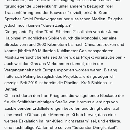
"grundlegende Übereinkunft" unter anderem bezüglich "der
Trassenführung und der Bauweise" erzielt, erklärte Kreml-
Sprecher Dmitri Peskow gegenüber russischen Medien. Es gebe
jedoch noch keinen "klaren Zeitplan".
Die geplante Pipeline "Kraft Sibiriens 2" soll sich von der Jamal-
Halbinsel im nördlichen Sibirien durch die Mongolei über eine
Strecke von rund 2600 Kilometern bis nach China erstrecken und
könnte jährlich 50 Milliarden Kubikmeter Gas transportieren.
Moskau versucht bereits seit Jahren, das Projekt voranzutreiben -
auch weil das Gas aus Vorkommen stammt, die in der
Vergangenheit nach Europa exportiert worden waren. Bislang
hatte sich Peking bezüglich des Projekts allerdings zögerlich
gezeigt. Seit 2019 ist bereits die Pipeline "Kraft Sibiriens" in
Betrieb.
China ist durch den Iran-Krieg und die weitgehende Blockade der
für die Schifffahrt wichtigen Straße von Hormus allerdings von
ausbleibenden Erdöllieferungen betroffen und dringt daher auf
eine rasche Öffnung der Meerenge. Xi hob hervor, dass eine
weitere Eskalation im Iran-Krieg "nicht ratsam" sei, und erklärte,
eine nachhaltige Waffenruhe sei von "äußerster Dringlichkeit".