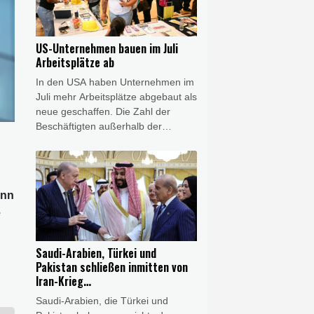
Fehler. Alstom erklärte am
Freitagabend, seine Teams
arbeiteten "mit Hochdruck" und eng
US-Unternehmen bauen im Juli
mit der Bahn daran, die technischen
Arbeitsplätze ab
Schwierigkeiten zu beheben.
In den USA haben Unternehmen im
Juli mehr Arbeitsplätze abgebaut als
neue geschaffen. Die Zahl der
Beschäftigten außerhalb der
Landwirtschaft sank im
vergangenen Monat um 23.000, wie
das US-Arbeitsministerium am
Freitag in Washington mitteilte.
inn
Gleichzeitig korrigierte es seine
e
Zahlen für Mai und Juni kräftig nach
unten. Insgesamt waren im Juli 6,9
Millionen Menschen in den USA
Saudi-Arabien, Türkei und
arbeitslos.
Pakistan schließen inmitten von
Iran-Krieg
Verteidigungsabkommen
Saudi-Arabien, die Türkei und