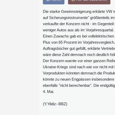
Die starke Gewinnsteigerung erklärte VW m
auf Sicherungsinstrumente" größtenteils i
verkaufte der Konzern nicht - im Gegenteil
weniger Autos aus als im Vorjahresquarta
Einen Zuwachs gab es bei vollelektrischen 
Plus von 65 Prozent im Vorjahresvergleich.
Auftragsbücher gut gefüllt, erklärte Vertr
wäre diese Zahl demnach noch deutlich höh
Der Konzern warnte vor einer ganzen Reih
Ukraine-Kriegs sind nach wie vor nicht mi
Vorprodukten könnten demnach die Produkt
könnte zu neuen Engpässen insbesondere be
ebenfalls "nicht berechenbar". Die endgült
4. Mai.
(Y.Yildiz--BBZ)