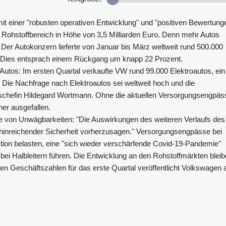
it einer "robusten operativen Entwicklung" und "positiven Bewertung
m Rohstoffbereich in Höhe von 3,5 Milliarden Euro. Denn mehr Autos
: Der Autokonzern lieferte von Januar bis März weltweit rund 500.000
l. Dies entsprach einem Rückgang um knapp 22 Prozent.
Autos: Im ersten Quartal verkaufte VW rund 99.000 Elektroautos, ein
 Die Nachfrage nach Elektroautos sei weltweit hoch und die
iebschefin Hildegard Wortmann. Ohne die aktuellen Versorgungsengpäs
er ausgefallen.
e von Unwägbarkeiten: "Die Auswirkungen des weiteren Verlaufs des
t hinreichender Sicherheit vorherzusagen." Versorgungsengpässe bei
ion belasten, eine "sich wieder verschärfende Covid-19-Pandemie"
i Halbleitern führen. Die Entwicklung an den Rohstoffmärkten bleib
igen Geschäftszahlen für das erste Quartal veröffentlicht Volkswagen