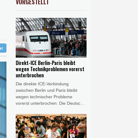
VORGESTELLT
USD
0.31%
1.1561
$
unterbrochen
reist
lughafen zurück
nen Ballsaal-Plänen
ter
Direkt-ICE Berlin-Paris bleibt
wegen Technikproblemen vorerst
unterbrochen
Die direkte ICE-Verbindung
zwischen Berlin und Paris bleibt
wegen technischer Probleme
vorerst unterbrochen. Die Deutsche
Bahn (DB) macht dafür das
europäische Zugsicherungssystem
des französischen Herstellers
Alstom verantwortlich und fordert
eine umgehende Behebung der