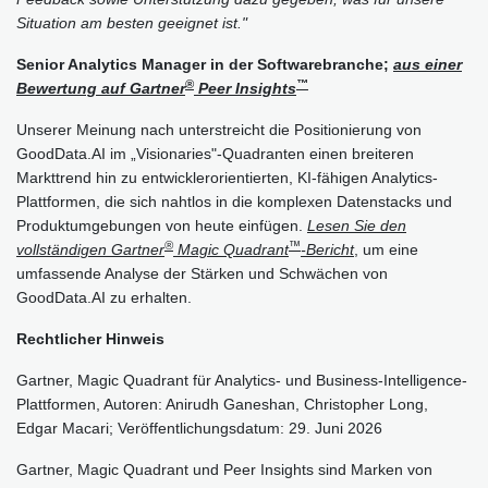
Situation am besten geeignet ist."
Senior Analytics Manager in der Softwarebranche;
aus einer
®
™
Bewertung auf Gartner
Peer Insights
Unserer Meinung nach unterstreicht die Positionierung von
GoodData.AI im „Visionaries"-Quadranten einen breiteren
Markttrend hin zu entwicklerorientierten, KI-fähigen Analytics-
Plattformen, die sich nahtlos in die komplexen Datenstacks und
Produktumgebungen von heute einfügen.
Lesen Sie den
®
™
vollständigen Gartner
Magic Quadrant
-Bericht
, um eine
umfassende Analyse der Stärken und Schwächen von
GoodData.AI zu erhalten.
Rechtlicher Hinweis
Gartner, Magic Quadrant für Analytics- und Business-Intelligence-
Plattformen, Autoren: Anirudh Ganeshan, Christopher Long,
Edgar Macari; Veröffentlichungsdatum: 29. Juni 2026
Gartner, Magic Quadrant und Peer Insights sind Marken von