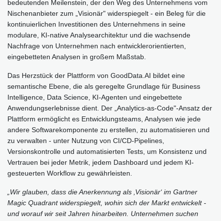
bedeutenden Meilenstein, der den Weg des Unternehmens vom
Nischenanbieter zum „Visionär" widerspiegelt - ein Beleg für die
kontinuierlichen Investitionen des Unternehmens in seine
modulare, KI-native Analysearchitektur und die wachsende
Nachfrage von Unternehmen nach entwicklerorientierten,
eingebetteten Analysen in großem Maßstab.
Das Herzstück der Plattform von GoodData.AI bildet eine
semantische Ebene, die als geregelte Grundlage für Business
Intelligence, Data Science, KI-Agenten und eingebettete
Anwendungserlebnisse dient. Der „Analytics-as-Code"-Ansatz der
Plattform ermöglicht es Entwicklungsteams, Analysen wie jede
andere Softwarekomponente zu erstellen, zu automatisieren und
zu verwalten - unter Nutzung von CI/CD-Pipelines,
Versionskontrolle und automatisierten Tests, um Konsistenz und
Vertrauen bei jeder Metrik, jedem Dashboard und jedem KI-
gesteuerten Workflow zu gewährleisten.
„Wir glauben, dass die Anerkennung als ‚Visionär‘ im Gartner
Magic Quadrant widerspiegelt, wohin sich der Markt entwickelt -
und worauf wir seit Jahren hinarbeiten. Unternehmen suchen