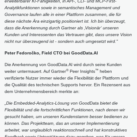
erweiterbarer KI-Fähigkeiten, in API-, CLI- und MCP-First-
Analytikfunktionen sowie in semantisches Management und
Governance laufen alle in einer Plattform zusammen, die für
diese nächste Ära einzigartig positioniert ist. Ich bin überzeugt,
dass die Anerkennung durch Gartner als ‚Visionär‘ unseren
Kunden und Interessenten das Vertrauen gibt, dass unsere Vision
nicht nur überzeugend ist - sondern auch umgesetzt wird."
Peter Fedoročko, Field CTO bei GoodData.AI
Die Anerkennung von GoodData.AI wird durch seine Kunden
®
™
weiter untermauert. Auf Gartner
Peer Insights
heben
verifizierte Nutzer immer wieder die Flexibilität der Plattform und
die Qualität des technischen Supports hervor. Ein Rezensent aus
dem Unternehmensbereich merkte an:
„Die Embedded-Analytics-Lösung von GoodData bietet die
Flexibilität und die fortschrittlichen Funktionen, nach denen wir
gesucht haben, um unseren Kundenstamm besser bedienen zu
können. Das Projektteam, das an unserer Implementierung
arbeitet, war unglaublich reaktionsschnell und hat konstruktives
Feedback sowie Unterstützung dazu gegeben, was für unsere