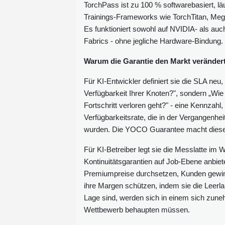
TorchPass ist zu 100 % softwarebasiert, l
Trainings-Frameworks wie TorchTitan, Me
Es funktioniert sowohl auf NVIDIA- als au
Fabrics - ohne jegliche Hardware-Bindung.
Warum die Garantie den Markt veränder
Für KI-Entwickler definiert sie die SLA neu, 
Verfügbarkeit Ihrer Knoten?", sondern „Wie
Fortschritt verloren geht?" - eine Kennzahl
Verfügbarkeitsrate, die in der Vergangenheit
wurden. Die YOCO Guarantee macht diese 
Für KI-Betreiber legt sie die Messlatte im 
Kontinuitätsgarantien auf Job-Ebene anbiet
Premiumpreise durchsetzen, Kunden gewinn
ihre Margen schützen, indem sie die Leerlau
Lage sind, werden sich in einem sich zune
Wettbewerb behaupten müssen.