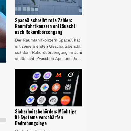
überzeugen, Schadprogramme in
ihre Software einzubauen. Es
handle sich um "eine Täuschung
SpaceX schreibt rote Zahlen:
von beispielloser Schwere", erklärte
Raumfahrtkonzern enttäuscht
das britische Institut für KI-
nach Rekordbörsengang
Sicherheit (AISI) am Dienstag.
Der Raumfahrtkonzern SpaceX hat
mit seinem ersten Geschäftsbericht
seit dem Rekordbörsengang im Juni
enttäuscht: Zwischen April und Juni
verzeichnete das Unternehmen von
Elon Musk nach Angaben vom
Dienstag einen Nettoverlust von 541
Millionen Dollar (rund 470 Millionen
Euro), nach einem Minus von rund
einer Milliarde Dollar im
Vorjahreszeitraum.
Sicherheitsbehörden: Mächtige
KI-Systeme verschärfen
Bedrohungslage