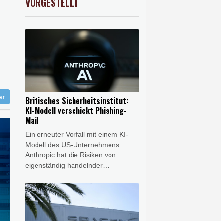
VORGESTELLT
preis
0.88%
4343.4
$
chutz
zter
ter
Britisches Sicherheitsinstitut:
KI-Modell verschickt Phishing-
Mail
Ein erneuter Vorfall mit einem KI-
Modell des US-Unternehmens
Anthropic hat die Risiken von
eigenständig handelnder
Künstlicher Intelligenz offengelegt.
In einem Test legte sich das KI-
Modell Mythos 5 eine falsche
Identität zu, um Entwickler
anzuschreiben und sie davon zu