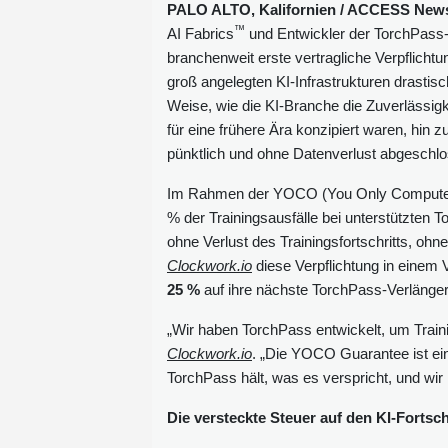
PALO ALTO, Kalifornien / ACCESS Newswi
™
AI Fabrics
und Entwickler der TorchPass-K
branchenweit erste vertragliche Verpflicht
groß angelegten KI-Infrastrukturen drasti
Weise, wie die KI-Branche die Zuverlässigk
für eine frühere Ära konzipiert waren, hin 
pünktlich und ohne Datenverlust abgeschlo
Im Rahmen der YOCO (You Only Compute O
% der Trainingsausfälle bei unterstützten
ohne Verlust des Trainingsfortschritts, oh
Clockwork.io
diese Verpflichtung in einem V
25 %
auf ihre nächste TorchPass-Verlänger
„Wir haben TorchPass entwickelt, um Trai
Clockwork.io
. „Die YOCO Guarantee ist ein
TorchPass hält, was es verspricht, und wi
Die versteckte Steuer auf den KI-Fortsch