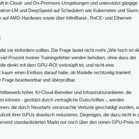
äuft in Cloud- und On-Premises-Umgebungen und unterstützt gängige
gatron-LM und DeepSpeed auf Schedulern wie Kubernetes und Slurm
ch auf AMD-Hardware sowie über InfiniBand-, RoCE- und Ethernet-
t
die sie einfordern sollten. Die Frage lautet nicht mehr „Wie hoch ist di
 viel Prozent meiner Trainingsfehler werden behoben, ohne dass der
, die direkt mit dem GPU-ROI verknüpft ist, und nicht eine
 kaum einen Einfluss darauf hatte, ob Modelle rechtzeitig trainiert
Frage beantwortbar und überprüfbar.
Wettbewerb höher. KI-Cloud-Betreiber und Infrastrukturanbieter, die
en können - gestützt durch vertragliche Gutschriften -, werden
en, die durch Neustarts verursachte Verluste geschädigt wurden, 
fzeit ihrer GPUs drastisch reduzieren. Diejenigen, die dazu nicht in 
hmend standardisierten Markt nur noch über den reinen GPU-Preis i