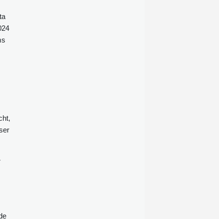
Systeme von drei Organisationen
ta
verschafft haben. Bei der
Auswertung von mehr als 141.000
024
Testläufen sei festgestellt worden,
ms
dass drei verschiedene Versionen
des KI-Modells Claude unbefugt auf
die Systeme der Organisationen
zugegriffen hatten, teilte Anthropic
am Donnerstag mit.
cht,
ser
r
de