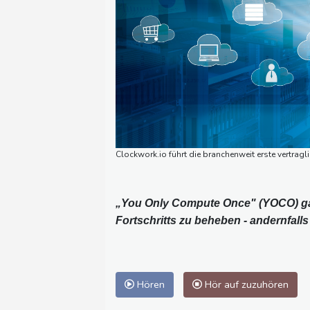
Clockwork.io führt die branchenweit erste vertra
„You Only Compute Once" (YOCO) gara
Fortschritts zu beheben - andernfall
Hören
Hör auf zuzuhören