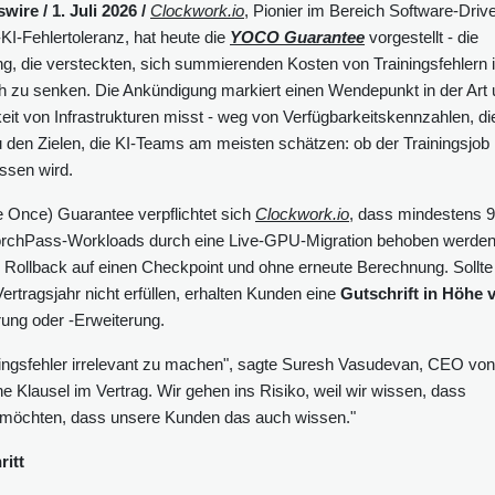
re / 1. Juli 2026 /
Clockwork.io
, Pionier im Bereich Software-Driv
I-Fehlertoleranz, hat heute die
YOCO Guarantee
vorgestellt - die
ung, die versteckten, sich summierenden Kosten von Trainingsfehlern 
sch zu senken. Die Ankündigung markiert einen Wendepunkt in der Art
eit von Infrastrukturen misst - weg von Verfügbarkeitskennzahlen, di
zu den Zielen, die KI-Teams am meisten schätzen: ob der Trainingsjob
ssen wird.
nce) Guarantee verpflichtet sich
Clockwork.io
, dass mindestens 
 TorchPass-Workloads durch eine Live-GPU-Migration behoben werden
ne Rollback auf einen Checkpoint und ohne erneute Berechnung. Sollte
ertragsjahr nicht erfüllen, erhalten Kunden eine
Gutschrift in Höhe 
ung oder -Erweiterung.
ningsfehler irrelevant zu machen", sagte Suresh Vasudevan, CEO von
e Klausel im Vertrag. Wir gehen ins Risiko, weil wir wissen, dass
r möchten, dass unsere Kunden das auch wissen."
ritt