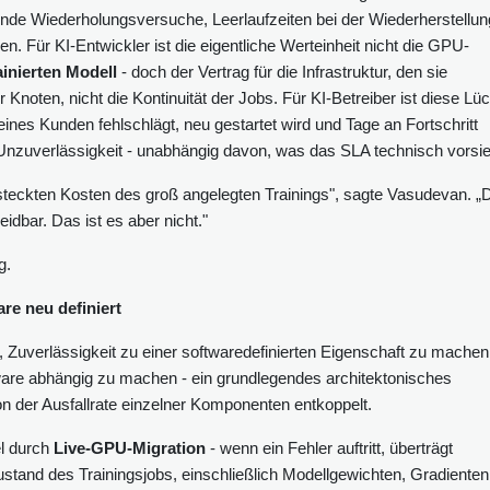
e Wiederholungsversuche, Leerlaufzeiten bei der Wiederherstellun
en. Für KI-Entwickler ist die eigentliche Werteinheit nicht die GPU-
rainierten Modell
- doch der Vertrag für die Infrastruktur, den sie
r Knoten, nicht die Kontinuität der Jobs. Für KI-Betreiber ist diese Lü
ines Kunden fehlschlägt, neu gestartet wird und Tage an Fortschritt
 Unzuverlässigkeit - unabhängig davon, was das SLA technisch vorsie
teckten Kosten des groß angelegten Trainings", sagte Vasudevan. „
dbar. Das ist es aber nicht."
g.
re neu definiert
, Zuverlässigkeit zu einer softwaredefinierten Eigenschaft zu machen
dware abhängig zu machen - ein grundlegendes architektonisches
n der Ausfallrate einzelner Komponenten entkoppelt.
l durch
Live-GPU-Migration
- wenn ein Fehler auftritt, überträgt
tand des Trainingsjobs, einschließlich Modellgewichten, Gradienten