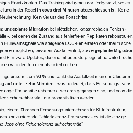
ähigen Ersatzknoten. Das Training wird genau dort fortgesetzt, wo es
ellung in der Regel
in etwa drei Minuten
abgeschlossen ist. Keine
Neuberechnung. Kein Verlust des Fortschritts.
en:
ungeplante Migration
bei plötzlichen, katastrophalen Fehlern -
le -, bei denen der Zustand aus fehlerfreien Replikaten rekonstruiert
ch Frühwarnsignale wie steigende ECC-Fehlerraten oder thermische
abe ermöglichen, bevor ein Ausfall eintritt; sowie
geplante Migratio
 und Firmware-Updates, die eine Infrastrukturpflege ohne Unterbrech
narien wird der Job niemals unterbrochen.
ningsfortschritt um
90 %
und senkt die Ausfallzeit in einem Cluster mi
ag auf unter zehn Minuten
- was bedeutet, dass Forschungsteams
enlange Fortschritte unbemerkt verloren gegangen sind, und dass die
llen vorhersehbar statt nur probabilistisch werden.
is, einem führenden Forschungsunternehmen für KI-Infrastruktur,
des konkurrierende Fehlertoleranz-Framework - es ist die einzige
wie Jobs ohne Fehlertoleranz aufrechterhält".