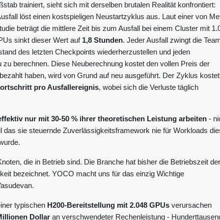
 trainiert, sieht sich mit derselben brutalen Realität konfrontiert:
usfall löst einen kostspieligen Neustartzyklus aus. Laut einer von Me
die beträgt die mittlere Zeit bis zum Ausfall bei einem Cluster mit 1.
PUs sinkt dieser Wert auf
1,8 Stunden
. Jeder Ausfall zwingt die Tea
stand des letzten Checkpoints wiederherzustellen und jeden
eu zu berechnen. Diese Neuberechnung kostet den vollen Preis der
 bezahlt haben, wird von Grund auf neu ausgeführt. Der Zyklus kostet
rtschritt pro Ausfallereignis
, wobei sich die Verluste täglich
ffektiv nur mit 30-50 % ihrer theoretischen Leistung arbeiten
- ni
l das sie steuernde Zuverlässigkeitsframework nie für Workloads die
wurde.
noten, die in Betrieb sind. Die Branche hat bisher die Betriebszeit de
keit bezeichnet. YOCO macht uns für das einzig Wichtige
 Vasudevan.
 einer typischen
H200-Bereitstellung mit 2.048 GPUs
verursachen
Millionen Dollar
an verschwendeter Rechenleistung - Hunderttausen