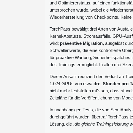
und Optimiererstatus, auf einen funktionsf
unterbrochen wurde, wobei die Wiederherst
Wiederherstellung von Checkpoints. Keine 
TorchPass bewältigt drei Arten von Ausfäll
Kernel-Abstürze, Stromausfälle, GPU-Ausfäl
wird;
präventive Migration,
ausgelöst dur
Schwellenwerte, die eine kontrollierte Überg
für proaktive Wartung, Sicherheitspatches
des Trainings ermöglicht. In allen drei Sze
Dieser Ansatz reduziert den Verlust an Trai
1.024 GPUs von etwa
drei Stunden pro T
nicht mehr feststellen müssen, dass stund
Zeitpläne für die Veröffentlichung von Mode
In unabhängigen Tests, die von SemiAnalys
durchgeführt wurden, übertraf TorchPass je
Lösung, die
„die gleiche Trainingsleistung 