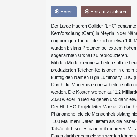
Hören
Hör auf zuzuhören
Der Large Hadron Collider (LHC) genannte 
Kernforschung (Cern) in Meyrin in der Näh
ringförmigen Tunnel, der sich in etwa 100 
wurden bislang Protonen bei extrem hohen
sogenannten Urknall zu reproduzieren.
Mit den Modernierungsarbeiten soll die Leu
produzierten Teilchen-Kollisionen in eine
künftig den Namen High Luminosity LHC (
Durch die Modernisierungsarbeiten sollen di
werden. Die Kosten werden auf 1,2 Milliard
2030 wieder in Betrieb gehen und dann etw
Der HL-LHC-Projektleiter Markus Zerlauth 
Phänomene, die die Menschheit bislang nic
"100 Mal mehr Daten" liefern als die bisher
Tatsächlich soll es dann mit mehreren Milli
Daten darüber gespeichert werden können. 