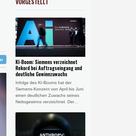
VORGESTELLT
X
-0.07%
32407.2
€
 in Region Kiew
ter
KI-Boom: Siemens verzeichnet
Rekord bei Auftragseingang und
deutliche Gewinnzuwachs
Infolge des KI-Booms hat der
Siemens-Konzern von April bis Juni
einen deutlichen Zuwachs seines
Nettogewinns verzeichnet. Der
Gewinn stieg im dritten Quartal des
Geschäftsjahres des Konzerns im
Vorjahresvergleich um 15 Prozent
auf 2,6 Milliarden Euro, wie
Siemens am Donnerstag mitteilte.