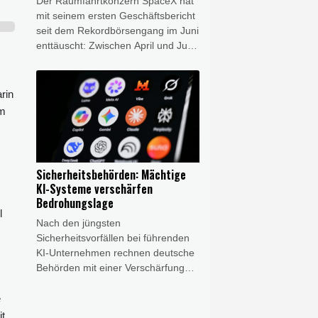
Der Raumfahrtkonzern SpaceX hat
mit seinem ersten Geschäftsbericht
seit dem Rekordbörsengang im Juni
enttäuscht: Zwischen April und Juni
verzeichnete das Unternehmen von
Elon Musk nach Angaben vom
Dienstag einen Nettoverlust von 541
rin
Millionen Dollar (rund 470 Millionen
im
Euro), nach einem Minus von rund
einer Milliarde Dollar im
Vorjahreszeitraum.
Sicherheitsbehörden: Mächtige
KI-Systeme verschärfen
Bedrohungslage
l
Nach den jüngsten
Sicherheitsvorfällen bei führenden
KI-Unternehmen rechnen deutsche
Behörden mit einer Verschärfung
der Bedrohungslage im Cyberraum.
Das Bundesamt für Sicherheit in der
e
Informationstechnik (BSI) erwartet
it