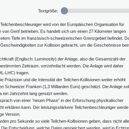
Textgröße:
Teilchenbeschleuniger wird von der Europäischen Organisation für
e von Genf betrieben. Es handelt sich um einen 27 Kilometer langen
Metern Tiefe im französisch-schweizerischen Grenzgebiet befindet. Da
 Geschwindigkeiten zur Kollision gebracht, um die Geschehnisse be
chtkraft (Englisch: Luminosity) der Anlage, also die Gesamtzahl der
m bestimmten Zeitraum, verzehnfacht werden. Die Anlage wird daher
HL-LHC) tragen.
e Präzision und die Intensität der Teilchen-Kollisionen weiter erhöht
en Schweizer Franken (1,3 Milliarden Euro) geschätzt. Die Anlage sol
a ein Jahrzehnt lang genutzt werden.
sprach von einer "neuen Phase" in der Erforschung physikalischer
ht erklären kann. Der leistungsstärkere Teilchenbeschleuniger werde
ige Version.
arden pro Sekunde so viele Teilchen-Kollisionen geben, dass nicht all
Die Entscheidung, welche Daten gespeichert werden, wird in Echtze