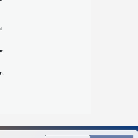
einen zunehmenden Missbrauch
leistungsfähiger Systeme für
künstliche Intelligenz (KI). Die
Modelle führender Entwickler hätten
t
zuletzt deutlich gezeigt, dass solche
Modelle "großes Potenzial im
Auffinden von Schwachstellen"
haben, sagte ein BSI-Sprecher dem
ng
"Handelsblatt" vom Montag.
Zugleich seien sie inzwischen in der
Lage, auf Grundlage entdeckter
n,
Sicherheitslücken erfolgreiche
Angriffe auszuführen.