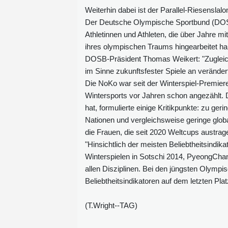
Weiterhin dabei ist der Parallel-Riesensla
Der Deutsche Olympische Sportbund (DOSB)
Athletinnen und Athleten, die über Jahre mi
ihres olympischen Traums hingearbeitet h
DOSB-Präsident Thomas Weikert: "Zuglei
im Sinne zukunftsfester Spiele an verän
Die NoKo war seit der Winterspiel-Premiere
Wintersports vor Jahren schon angezählt. 
hat, formulierte einige Kritikpunkte: zu ger
Nationen und vergleichsweise geringe glob
die Frauen, die seit 2020 Weltcups austra
"Hinsichtlich der meisten Beliebtheitsindi
Winterspielen in Sotschi 2014, PyeongChan
allen Disziplinen. Bei den jüngsten Olympis
Beliebtheitsindikatoren auf dem letzten Plat
(T.Wright--TAG)