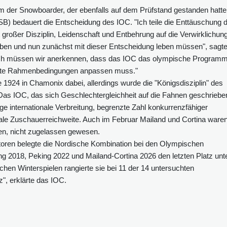
lom der Snowboarder, der ebenfalls auf dem Prüfstand gestanden hatte
 bedauert die Entscheidung des IOC. "Ich teile die Enttäuschung 
t großer Disziplin, Leidenschaft und Entbehrung auf die Verwirklichun
aben und nun zunächst mit dieser Entscheidung leben müssen", sagt
ch müssen wir anerkennen, dass das IOC das olympische Program
derte Rahmenbedingungen anpassen muss."
 1924 in Chamonix dabei, allerdings wurde die "Königsdisziplin" des
Das IOC, das sich Geschlechtergleichheit auf die Fahnen geschriebe
inge internationale Verbreitung, begrenzte Zahl konkurrenzfähiger
ale Zuschauerreichweite. Auch im Februar Mailand und Cortina ware
gen, nicht zugelassen gewesen.
katoren belegte die Nordische Kombination bei den Olympischen
g 2018, Peking 2022 und Mailand-Cortina 2026 den letzten Platz unt
chen Winterspielen rangierte sie bei 11 der 14 untersuchten
z", erklärte das IOC.