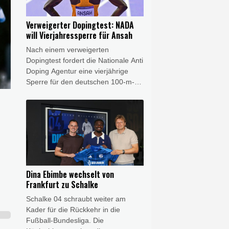
auffordern."
Verweigerter Dopingtest: NADA
will Vierjahressperre für Ansah
Nach einem verweigerten
Dopingtest fordert die Nationale Anti
Doping Agentur eine vierjährige
Sperre für den deutschen 100-m-
Rekordhalter Owen Ansah. Diesen
Sanktionsvorschlag teilte die NADA
am Freitag mit. Wird er akzeptiert,
reduziert sich die Dauer
automatisch auf drei Jahre.
Dina Ebimbe wechselt von
Frankfurt zu Schalke
Schalke 04 schraubt weiter am
Kader für die Rückkehr in die
Fußball-Bundesliga. Die