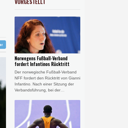
VORGESTELLT
USD
0.04%
1.153
$
rdstand bei Exporten
hem Tief
stehen
ter
Norwegens Fußball-Verband
fordert Infantinos Rücktritt
Der norwegische Fußball-Verband
NFF fordert den Rücktritt von Gianni
Infantino. Nach einer Sitzung der
Verbandsführung, bei der
insbesondere die Zukunft des
umstrittenen FIFA-Chefs erörtert
wurde, sagte die NFF-Vorsitzende
Lise Klaveness auf einer
Pressekonferenz: "Wir werden den
FIFA-Präsidenten jetzt zum Rücktritt