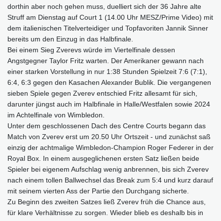
dorthin aber noch gehen muss, duelliert sich der 36 Jahre alte
Struff am Dienstag auf Court 1 (14.00 Uhr MESZ/Prime Video) mit
dem italienischen Titelverteidiger und Topfavoriten Jannik Sinner
bereits um den Einzug in das Halbfinale.
Bei einem Sieg Zverevs würde im Viertelfinale dessen
Angstgegner Taylor Fritz warten. Der Amerikaner gewann nach
einer starken Vorstellung in nur 1:38 Stunden Spielzeit 7:6 (7:1),
6:4, 6:3 gegen den Kasachen Alexander Bublik. Die vergangenen
sieben Spiele gegen Zverev entschied Fritz allesamt für sich,
darunter jüngst auch im Halbfinale in Halle/Westfalen sowie 2024
im Achtelfinale von Wimbledon.
Unter dem geschlossenen Dach des Centre Courts begann das
Match von Zverev erst um 20.50 Uhr Ortszeit - und zunächst saß
einzig der achtmalige Wimbledon-Champion Roger Federer in der
Royal Box. In einem ausgeglichenen ersten Satz ließen beide
Spieler bei eigenem Aufschlag wenig anbrennen, bis sich Zverev
nach einem tollen Ballwechsel das Break zum 5:4 und kurz darauf
mit seinem vierten Ass der Partie den Durchgang sicherte.
Zu Beginn des zweiten Satzes ließ Zverev früh die Chance aus,
für klare Verhältnisse zu sorgen. Wieder blieb es deshalb bis in