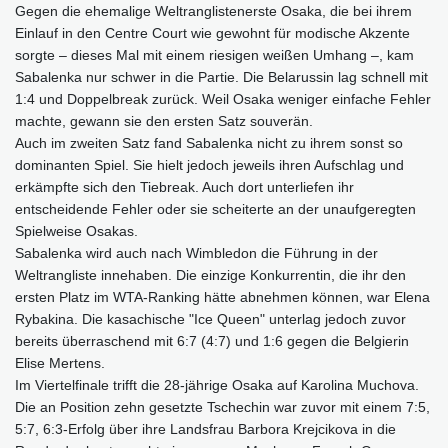
Gegen die ehemalige Weltranglistenerste Osaka, die bei ihrem
Einlauf in den Centre Court wie gewohnt für modische Akzente
sorgte – dieses Mal mit einem riesigen weißen Umhang –, kam
Sabalenka nur schwer in die Partie. Die Belarussin lag schnell mit
1:4 und Doppelbreak zurück. Weil Osaka weniger einfache Fehler
machte, gewann sie den ersten Satz souverän.
Auch im zweiten Satz fand Sabalenka nicht zu ihrem sonst so
dominanten Spiel. Sie hielt jedoch jeweils ihren Aufschlag und
erkämpfte sich den Tiebreak. Auch dort unterliefen ihr
entscheidende Fehler oder sie scheiterte an der unaufgeregten
Spielweise Osakas.
Sabalenka wird auch nach Wimbledon die Führung in der
Weltrangliste innehaben. Die einzige Konkurrentin, die ihr den
ersten Platz im WTA-Ranking hätte abnehmen können, war Elena
Rybakina. Die kasachische "Ice Queen" unterlag jedoch zuvor
bereits überraschend mit 6:7 (4:7) und 1:6 gegen die Belgierin
Elise Mertens.
Im Viertelfinale trifft die 28-jährige Osaka auf Karolina Muchova.
Die an Position zehn gesetzte Tschechin war zuvor mit einem 7:5,
5:7, 6:3-Erfolg über ihre Landsfrau Barbora Krejcikova in die