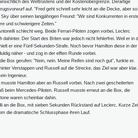
hinsichtlich des Wettrüstens und der Kostenobergrenze. Derartige
ugsvorwurf auf. "Fred geht schnell sehr leicht an die Decke, aber so 
i Sky über seinen langjährigen Freund: "Wir sind Konkurrenten in erst
re und schwierigere Zeiten."
tonelli schlecht weg. Beide Ferrari-Piloten zogen vorbei, Leclerc
ahinter. Der Start des Briten war jedoch nicht fehlerfrei. Weil er in 
rhielt er eine Fünf-Sekunden-Strafe. Noch bevor Hamilton diese in der
ldig näher - und zog in der elften Runde vorbei.
e Box gerufen: "Nein, nein. Meine Reifen sind noch gut", funkte er.
nter Verstappen und Russell auf die Strecke, das Ziel war aber klar.
ein Ingenieur.
 musste Hamilton aber an Russell vorbei. Nach zwei gescheiterten
fuß beim Mercedes-Piloten. Russell musste erneut an die Box, die
stone waren scheinbar dahin.
 an die Box, mit sieben Sekunden Rückstand auf Leclerc. Kurze Zei
nahm die dramatische Schlussphase ihren Lauf.