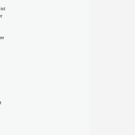
Chancenplus erneut leer aus.
ist
er
der
t