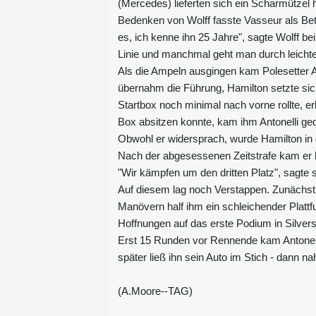
(Mercedes) lieferten sich ein Scharmützel 
Bedenken von Wolff fasste Vasseur als Betr
es, ich kenne ihn 25 Jahre", sagte Wolff be
Linie und manchmal geht man durch leichte
Als die Ampeln ausgingen kam Polesetter An
übernahm die Führung, Hamilton setzte sich d
Startbox noch minimal nach vorne rollte, e
Box absitzen konnte, kam ihm Antonelli gedu
Obwohl er widersprach, wurde Hamilton in di
Nach der abgesessenen Zeitstrafe kam er hi
"Wir kämpfen um den dritten Platz", sagte s
Auf diesem lag noch Verstappen. Zunächst
Manövern half ihm ein schleichender Platt
Hoffnungen auf das erste Podium in Silver
Erst 15 Runden vor Rennende kam Antonelli
später ließ ihn sein Auto im Stich - dann 
(A.Moore--TAG)