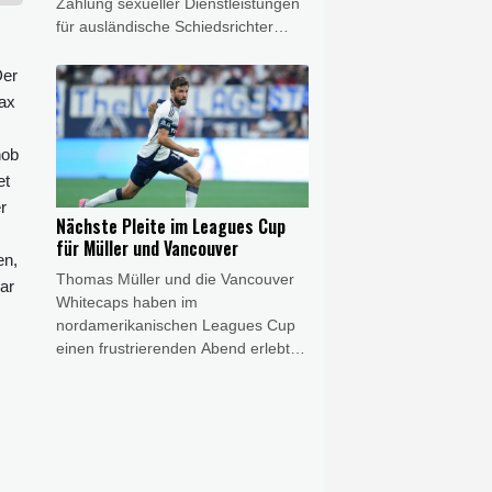
Zahlung sexueller Dienstleistungen
für ausländische Schiedsrichter
zugegeben. In einer Stellungnahme
auf der Verbandswebseite teilte die
Der
KFA mit: "Wir entschuldigen uns
Max
zutiefst dafür, dass wir Ihnen durch
die verschiedenen Vorfälle im
hob
Zusammenhang mit dem Verband
et
Sorgen bereitet haben."
r
Nächste Pleite im Leagues Cup
für Müller und Vancouver
en,
Thomas Müller und die Vancouver
ar
Whitecaps haben im
nordamerikanischen Leagues Cup
einen frustrierenden Abend erlebt.
Nach der Auftaktniederlage gegen
Atlante verloren die Kanadier gegen
den FC Juárez auch das zweite
Spiel der Gruppenphase, beim 1:3
(1:1) gingen die Whitecaps trotz
Führung und deutlichem