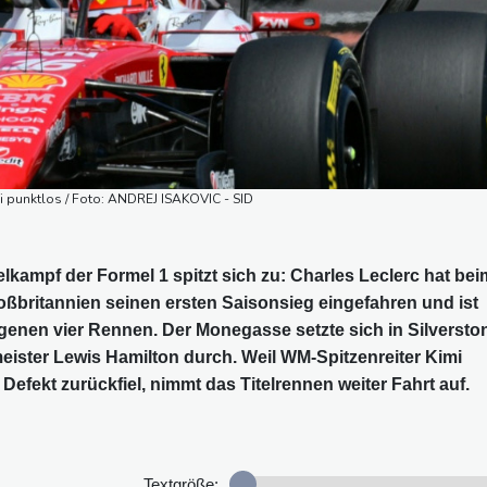
lli punktlos / Foto: ANDREJ ISAKOVIC - SID
elkampf der Formel 1 spitzt sich zu: Charles Leclerc hat bei
oßbritannien seinen ersten Saisonsieg eingefahren und ist
ngenen vier Rennen. Der Monegasse setzte sich in Silversto
ister Lewis Hamilton durch. Weil WM-Spitzenreiter Kimi
Defekt zurückfiel, nimmt das Titelrennen weiter Fahrt auf.
Textgröße: