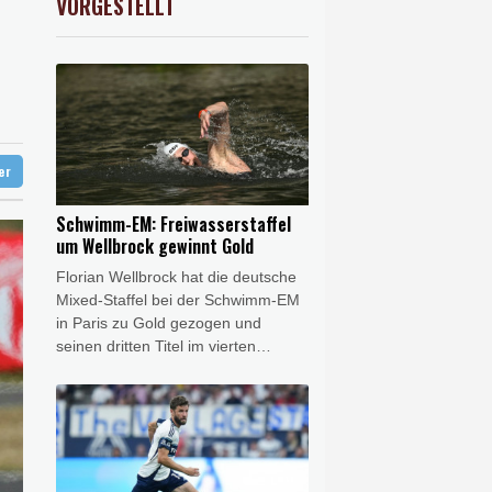
VORGESTELLT
X
-0.07%
32407.2
€
gen Drogengewalt an
ter
Schwimm-EM: Freiwasserstaffel
um Wellbrock gewinnt Gold
Florian Wellbrock hat die deutsche
Mixed-Staffel bei der Schwimm-EM
in Paris zu Gold gezogen und
seinen dritten Titel im vierten
Rennen in der Seine gewonnen.
Der Vierfach-Weltmeister, der
bereits über zehn und fünf
Kilometer triumphiert hatte, schlug
am Samstag als Schlussschwimmer
des DSV-Quartetts nach 4x1500 m