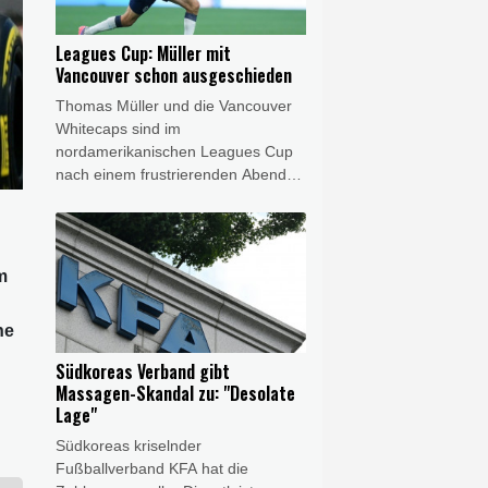
als Erster an. Silber ging in einem
engen Dreikampf an Italien vor
Leagues Cup: Müller mit
Ungarn.
Vancouver schon ausgeschieden
Thomas Müller und die Vancouver
Whitecaps sind im
nordamerikanischen Leagues Cup
nach einem frustrierenden Abend
frühzeitig ausgeschieden. Nach der
Auftaktniederlage gegen Atlante
verloren die Kanadier gegen den
FC Juárez auch das zweite Spiel
m
der Gruppenphase, trotz Führung
und deutlichem Chancenplus setzte
ne
es ein 1:3 (1:1). Das Viertelfinale ist
damit außer Reichweite.
Südkoreas Verband gibt
Massagen-Skandal zu: "Desolate
Lage"
Südkoreas kriselnder
Fußballverband KFA hat die