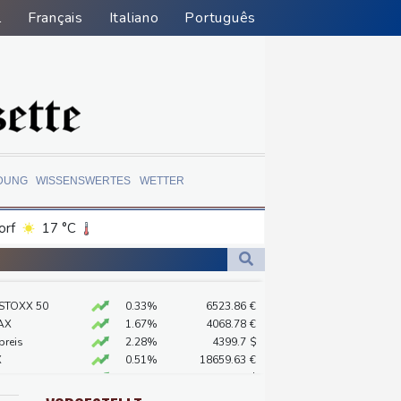
l
Français
Italiano
Português
DUNG
WISSENSWERTES
WETTER
orf
17 °C
Dortmund
18 °C
9 °C
Flensburg
20 °C
 STOXX 50
0.33%
6523.86
€
23 °C
AX
1.67%
4068.78
€
hafen Catania gestrichen
preis
2.28%
4399.7
$
X
0.51%
18659.63
€
on Kiew
USD
0.32%
1.1562
$
ter
0.68%
26319.45
€