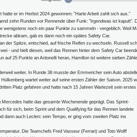
zt hatte er im Herbst 2024 gewonnen: "Harte Arbeit zahlt sich aus."
iegend zehn Runden vor Rennende über Funk: "Irgendwas ist kaputt". 
te wenigstens noch ein paar Punkte zu sammeln - vergeblich. Weil 
Strecke abkam, gab es dann noch ein spätes Safety Car.
 an der Spitze, entschied, auf frische Reifen zu wechseln. Russell sc
zwei - und hielt diesen, weil das Rennen hinter dem Safety Car beend
 auf 25 Punkte an Antonelli heran, Hamilton ist weitere sieben Zähle
derweil weiter. In Runde 38 musste der Emmericher sein Auto abstell
. Hülkenberg wartet weiter auf seine ersten Zähler der Saison. 2025 w
 dritten Platz gefahren und hatte nach 15 Jahren Wartezeit sein erstes
en Mercedes hatte das gesamte Wochenende geprägt. Das Sprint-
och für sich, beim Sprint und dem Qualifying für das Rennen landete
nd dann auch Leclerc sein Tempo, er ging vom zweiten Platz ins
emperatur. Die Teamchefs Fred Vasseur (Ferrari) und Toto Wolff