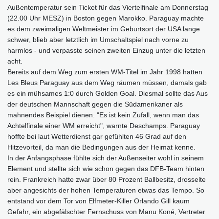
Außentemperatur sein Ticket für das Viertelfinale am Donnerstag
(22.00 Uhr MESZ) in Boston gegen Marokko. Paraguay machte
es dem zweimaligen Weltmeister im Geburtsort der USA lange
schwer, blieb aber letztlich im Umschaltspiel nach vorne zu
harmlos - und verpasste seinen zweiten Einzug unter die letzten
acht.
Bereits auf dem Weg zum ersten WM-Titel im Jahr 1998 hatten
Les Bleus Paraguay aus dem Weg räumen müssen, damals gab
es ein mühsames 1:0 durch Golden Goal. Diesmal sollte das Aus
der deutschen Mannschaft gegen die Südamerikaner als
mahnendes Beispiel dienen. "Es ist kein Zufall, wenn man das
Achtelfinale einer WM erreicht", warnte Deschamps. Paraguay
hoffte bei laut Wetterdienst gar gefühlten 46 Grad auf den
Hitzevorteil, da man die Bedingungen aus der Heimat kenne.
In der Anfangsphase fühlte sich der Außenseiter wohl in seinem
Element und stellte sich wie schon gegen das DFB-Team hinten
rein. Frankreich hatte zwar über 80 Prozent Ballbesitz, drosselte
aber angesichts der hohen Temperaturen etwas das Tempo. So
entstand vor dem Tor von Elfmeter-Killer Orlando Gill kaum
Gefahr, ein abgefälschter Fernschuss von Manu Koné, Vertreter