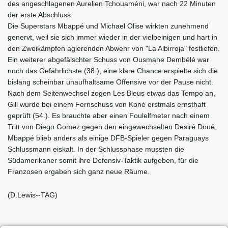
des angeschlagenen Aurelien Tchouaméni, war nach 22 Minuten
der erste Abschluss.
Die Superstars Mbappé und Michael Olise wirkten zunehmend
genervt, weil sie sich immer wieder in der vielbeinigen und hart in
den Zweikämpfen agierenden Abwehr von "La Albirroja" festliefen.
Ein weiterer abgefälschter Schuss von Ousmane Dembélé war
noch das Gefährlichste (38.), eine klare Chance erspielte sich die
bislang scheinbar unaufhaltsame Offensive vor der Pause nicht.
Nach dem Seitenwechsel zogen Les Bleus etwas das Tempo an,
Gill wurde bei einem Fernschuss von Koné erstmals ernsthaft
geprüft (54.). Es brauchte aber einen Foulelfmeter nach einem
Tritt von Diego Gomez gegen den eingewechselten Desiré Doué,
Mbappé blieb anders als einige DFB-Spieler gegen Paraguays
Schlussmann eiskalt. In der Schlussphase mussten die
Südamerikaner somit ihre Defensiv-Taktik aufgeben, für die
Franzosen ergaben sich ganz neue Räume.
(D.Lewis--TAG)