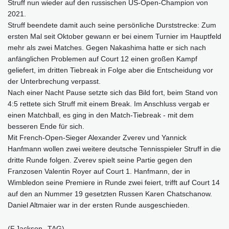
Struff nun wieder auf den russischen US-Open-Champion von
2021.
Struff beendete damit auch seine persönliche Durststrecke: Zum
ersten Mal seit Oktober gewann er bei einem Turnier im Hauptfeld
mehr als zwei Matches. Gegen Nakashima hatte er sich nach
anfänglichen Problemen auf Court 12 einen großen Kampf
geliefert, im dritten Tiebreak in Folge aber die Entscheidung vor
der Unterbrechung verpasst.
Nach einer Nacht Pause setzte sich das Bild fort, beim Stand von
4:5 rettete sich Struff mit einem Break. Im Anschluss vergab er
einen Matchball, es ging in den Match-Tiebreak - mit dem
besseren Ende für sich.
Mit French-Open-Sieger Alexander Zverev und Yannick
Hanfmann wollen zwei weitere deutsche Tennisspieler Struff in die
dritte Runde folgen. Zverev spielt seine Partie gegen den
Franzosen Valentin Royer auf Court 1. Hanfmann, der in
Wimbledon seine Premiere in Runde zwei feiert, trifft auf Court 14
auf den an Nummer 19 gesetzten Russen Karen Chatschanow.
Daniel Altmaier war in der ersten Runde ausgeschieden.
(F.Jackson--TAG)