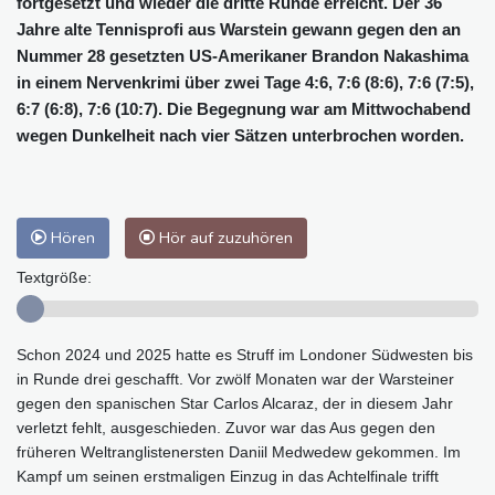
fortgesetzt und wieder die dritte Runde erreicht. Der 36
Jahre alte Tennisprofi aus Warstein gewann gegen den an
Nummer 28 gesetzten US-Amerikaner Brandon Nakashima
in einem Nervenkrimi über zwei Tage 4:6, 7:6 (8:6), 7:6 (7:5),
6:7 (6:8), 7:6 (10:7). Die Begegnung war am Mittwochabend
wegen Dunkelheit nach vier Sätzen unterbrochen worden.
Hören
Hör auf zuzuhören
Textgröße:
Schon 2024 und 2025 hatte es Struff im Londoner Südwesten bis
in Runde drei geschafft. Vor zwölf Monaten war der Warsteiner
gegen den spanischen Star Carlos Alcaraz, der in diesem Jahr
verletzt fehlt, ausgeschieden. Zuvor war das Aus gegen den
früheren Weltranglistenersten Daniil Medwedew gekommen. Im
Kampf um seinen erstmaligen Einzug in das Achtelfinale trifft