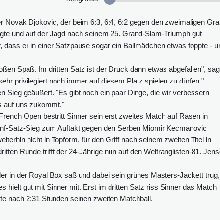
r Novak Djokovic, der beim 6:3, 6:4, 6:2 gegen den zweimaligen Gra
ugte und auf der Jagd nach seinem 25. Grand-Slam-Triumph gut
er, dass er in einer Satzpause sogar ein Ballmädchen etwas foppte - u
oßen Spaß. Im dritten Satz ist der Druck dann etwas abgefallen", sag
sehr privilegiert noch immer auf diesem Platz spielen zu dürfen."
en Sieg geäußert. "Es gibt noch ein paar Dinge, die wir verbessern
s auf uns zukommt."
rench Open bestritt Sinner sein erst zweites Match auf Rasen in
ünf-Satz-Sieg zum Auftakt gegen den Serben Miomir Kecmanovic
iterhin nicht in Topform, für den Griff nach seinem zweiten Titel in
dritten Runde trifft der 24-Jährige nun auf den Weltranglisten-81. Jen
er in der Royal Box saß und dabei sein grünes Masters-Jackett trug,
s hielt gut mit Sinner mit. Erst im dritten Satz riss Sinner das Match
te nach 2:31 Stunden seinen zweiten Matchball.