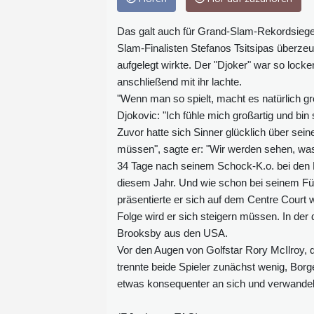
Das galt auch für Grand-Slam-Rekordsiege
Slam-Finalisten Stefanos Tsitsipas überze
aufgelegt wirkte. Der "Djoker" war so lock
anschließend mit ihr lachte.
"Wenn man so spielt, macht es natürlich gr
Djokovic: "Ich fühle mich großartig und bin 
Zuvor hatte sich Sinner glücklich über sein
müssen", sagte er: "Wir werden sehen, wa
34 Tage nach seinem Schock-K.o. bei den F
diesem Jahr. Und wie schon bei seinem F
präsentierte er sich auf dem Centre Court we
Folge wird er sich steigern müssen. In der 
Brooksby aus den USA.
Vor den Augen von Golfstar Rory McIlroy, d
trennte beide Spieler zunächst wenig, Borge
etwas konsequenter an sich und verwandel