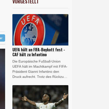
VORGESTELLT
0.05%
26140.13
€
diert
hne in Leipzig
ter
UEFA hält an FIFA-Boykott fest -
CAF hält zu Infantino
Die Europäische Fußball-Union
UEFA hält im Machtkampf mit FIFA-
Präsident Gianni Infantino den
Druck aufrecht. Trotz des Rückzugs
der FIFA-Pläne für eine Öffnung
gegenüber externen Investoren hält
die UEFA an ihrem Boykott der
Wettbewerbe des Weltverbandes
fest. Das geht aus einer UEFA-
Erklärung auf SID-Anfrage vom