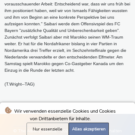
vorausschauender Arbeit: Entscheidend war, dass wir uns früh bei
ihm positioniert haben, weil wir von Ismaels Fähigkeiten wussten
und ihm von Beginn an eine konkrete Perspektive bei uns
aufzeigen konnten." Saibari werde dem Offensivspiel des FC
Bayern "zusätzliche Qualität und Unberechenbarkeit geben".
Zunächst verfolgt Saibari aber mit Marokko seinen WM-Traum
weiter. Er hat für die Nordafrikaner bislang in vier Partien in
Nordamerika drei Treffer erzielt, im Sechzehntelfinale gegen die
Niederlande verwandelte er den entscheidenden Elfmeter. Am
Samstag spielt Marokko gegen Co-Gastgeber Kanada um den
Einzug in die Runde der letzten acht.
(T.Wright--TAG)
Wir verwenden essenzielle Cookies und Cookies
von Drittanbietern für Inhalte.
Nur essenzielle
Alles akzeptieren
© The Albany Gazette - 2026 - Alle Rechte vorbehalten