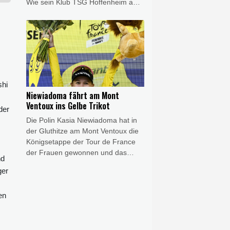
Wie sein Klub TSG Hoffenheim am
Freitag bekannt gab, kommt der
Transfer aufgrund "medizinischer
Bedenken, die Leipzig angemeldet
hatte", nicht zustande.
shi
Niewiadoma fährt am Mont
Ventoux ins Gelbe Trikot
der
Die Polin Kasia Niewiadoma hat in
der Gluthitze am Mont Ventoux die
Königsetappe der Tour de France
der Frauen gewonnen und das
nd
Gelbe Trikot erobert. Die
ger
Gesamtsiegerin von 2024 kam am
kahlen Gipfel im Herzen der
en
Provence klar vor ihren Rivalinnen
Demi Vollering (+1:16 Minuten) und
der zuvor führenden Marlen
Reusser (+1:46) ins Ziel und steht