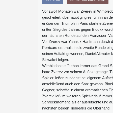
Vor zwölf Monaten war Zverev in Wimbledon
gescheitert, überhaupt ging es für ihn an d
erlösenden Triumph in Paris startete Zvere
dritten Sieg des Jahres gegen Blockx wurde i
der nächsten Runde auf den Franzosen Val
Vor Zverev war Yannick Hanfmann durch das
Perricard erstmals in die zweite Runde ei
seinen Auftakt gewonnen, Daniel Altmaier 
Slowakei folgen.
Wimbledon sei "schon immer das Grand-Sl
hatte Zverev vor seinem Auftakt gesagt: "P
Spieler ließen zunächst bei eigenem Aufsc
anschließend auch den Satz gewann. Blockx
Gegner, schaffte in einem dramatischen Ti
Zverev ließ im weiteren Spielverlauf immer
Schreckmoment, als er ausrutschte und auf d
nächsten beiden Tiebreaks die Oberhand.