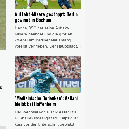
Dominguez betonte die Verdienste
Infantinos und warb zugleich für
Auftakt-Misere gestoppt: Berlin
einen konstruktiven Umgang
gewinnt in Bochum
innerhalb des internationalen
Hertha BSC hat seine Auftakt-
Fußballs.
Misere beendet und die großen
Zweifel am Berliner Neuanfang
vorerst vertrieben. Der Hauptstadt-
Klub gewann am Freitagabend das
Eröffnungsspiel der 2. Fußball-
Bundesliga mit 1:0 (1:0) beim VfL
Bochum. Das Team von Stefan Leitl
trotzte damit dem großen
personellen Aderlass und gewann
rs
erstmals seit sechs Jahren wieder
am ersten Spieltag.
"Medizinische Bedenken": Asllani
bleibt bei Hoffenheim
Der Wechsel von Fisnik Asllani zu
Fußball-Bundesligist RB Leipzig ist
kurz vor der Unterschrift geplatzt.