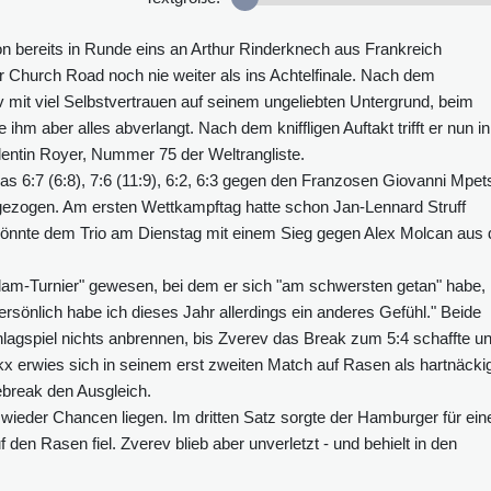
 bereits in Runde eins an Arthur Rinderknech aus Frankreich
er Church Road noch nie weiter als ins Achtelfinale. Nach dem
v mit viel Selbstvertrauen auf seinem ungeliebten Untergrund, beim
hm aber alles abverlangt. Nach dem kniffligen Auftakt trifft er nun in
entin Royer, Nummer 75 der Weltrangliste.
 6:7 (6:8), 7:6 (11:9), 6:2, 6:3 gegen den Franzosen Giovanni Mpet
ngezogen. Am ersten Wettkampftag hatte schon Jan-Lennard Struff
könnte dem Trio am Dienstag mit einem Sieg gegen Alex Molcan aus 
am-Turnier" gewesen, bei dem er sich "am schwersten getan" habe,
ersönlich habe ich dieses Jahr allerdings ein anderes Gefühl." Beide
hlagspiel nichts anbrennen, bis Zverev das Break zum 5:4 schaffte u
 erwies sich in seinem erst zweiten Match auf Rasen als hartnäcki
ebreak den Ausgleich.
 wieder Chancen liegen. Im dritten Satz sorgte der Hamburger für ein
en Rasen fiel. Zverev blieb aber unverletzt - und behielt in den