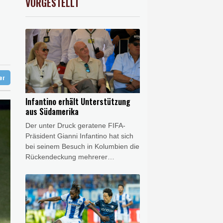
VORGESTELLT
USD
0.32%
1.1562
$
hnt
in Sachsen-Anhalt
nd
d Übergangslösungen
ter
Infantino erhält Unterstützung
aus Südamerika
Der unter Druck geratene FIFA-
Präsident Gianni Infantino hat sich
bei seinem Besuch in Kolumbien die
Rückendeckung mehrerer
südamerikanischer Fußball-
Verbände gesichert. Allen voran
Alejandro Dominguez, Präsident
des Kontinentalverbandes
CONMEBOL, zeigte sich nach
einem Treffen in Cali versöhnlich.