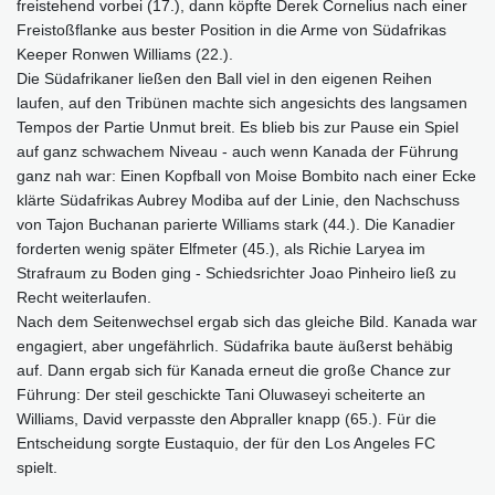
freistehend vorbei (17.), dann köpfte Derek Cornelius nach einer
Freistoßflanke aus bester Position in die Arme von Südafrikas
Keeper Ronwen Williams (22.).
Die Südafrikaner ließen den Ball viel in den eigenen Reihen
laufen, auf den Tribünen machte sich angesichts des langsamen
Tempos der Partie Unmut breit. Es blieb bis zur Pause ein Spiel
auf ganz schwachem Niveau - auch wenn Kanada der Führung
ganz nah war: Einen Kopfball von Moise Bombito nach einer Ecke
klärte Südafrikas Aubrey Modiba auf der Linie, den Nachschuss
von Tajon Buchanan parierte Williams stark (44.). Die Kanadier
forderten wenig später Elfmeter (45.), als Richie Laryea im
Strafraum zu Boden ging - Schiedsrichter Joao Pinheiro ließ zu
Recht weiterlaufen.
Nach dem Seitenwechsel ergab sich das gleiche Bild. Kanada war
engagiert, aber ungefährlich. Südafrika baute äußerst behäbig
auf. Dann ergab sich für Kanada erneut die große Chance zur
Führung: Der steil geschickte Tani Oluwaseyi scheiterte an
Williams, David verpasste den Abpraller knapp (65.). Für die
Entscheidung sorgte Eustaquio, der für den Los Angeles FC
spielt.