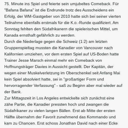
75. Minute ins Spiel und feierte sein umjubeltes Comeback. Für
"Bafana Bafana" ist die Endrunde trotz des Ausscheidens ein
Erfolg, der WM-Gastgeber von 2010 hatte sich bei seiner vierten
Teilnahme ebenfalls erstmals für die K.o.-Runde qualifiziert. Am
Sonntag fehlten den Südafrikanern die spielerischen Mittel, um
Kanada ernsthaft gefährlich zu werden.
Durch die Niederlage gegen die Schweiz (1:2) am letzten
Gruppenspieltag mussten die Kanadier von Vancouver nach
Kalifornien umziehen, vor dem ersten Spiel auf US-Boden hatte
Trainer Jesse Marsch einmal mehr ein Comeback von
Hoffnungsträger Davies in Aussicht gestellt. Der Kapitän, der
wegen einer Muskelverletzung im Oberschenkel seit Anfang Mai
kein Spiel absolviert hatte, sei in "großartiger Form und
hervorragender Verfassung" - saß zu Beginn aber mal wieder auf
der Bank.
Zur Mittagszeit in Los Angeles entwickelte sich zunächst eine
zähe Partie, die Kanadier pressten hoch und zwangen die
Südafrikaner zu vielen langen Bällen. Erst ab Mitte der ersten
Hälfte übernahm der Favorit zunehmend das Kommando und
kam zu Chancen. Erst schoss Jonathan David nach einer Ecke