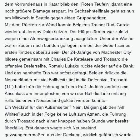
dem Vorrundenaus in Katar blieb den "Roten Teufeln" damit eine
noch größere Blamage erspart. Im Sechzehntelfinale geht es nun
am Mittwoch in Seattle gegen einen Gruppendritten.
Mit dem Rücken zur Wand konnte Belgiens Trainer Rudi Garcia
wieder auf Jérémy Doku setzen. Der Flügelstürmer war zuletzt
wegen einer Atemwegserkrankung ausgefallen. Unter der Woche
war er zudem nach London geflogen, um bei der Geburt seines
ersten Kindes dabei zu sein. Der 24-Jährige von Machester City
bildete gemeinsam mit Charles De Ketelaere und Trossard die
offensive Dreierreihe, Romelu Lukaku rückte wieder auf die Bank.
Und das namhafte Trio war sofort gefragt. Belgien drückte die
Neuseeländer mit viel Ballbesitz tief in die Defensive, Trossard
(11.) hatte früh die Führung auf dem Fuß. Jedoch landete sein
Abschluss am Innenpfosten, von wo der Ball die Linie entlang
rollte bis er von Neuseeland geklärt werden konnte.
Ein Weckruf für den Außenseiter? Nein. Belgien gab den "All
Whites" auch in der Folge keine Luft zum Atmen, die Führung
durch Trossard nach einer knappen halben Stunde war bereits
überfällig. Erst danach wagte sich Neuseeland
gezwungenermaßen aus der Deckung, wirklich gefährlich wurde