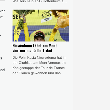
Wie sein Klub TSG Hoffenheim am
Freitag bekannt gab, kommt der
war
Transfer aufgrund "medizinischer
Bedenken, die Leipzig angemeldet
se
hatte", nicht zustande.
s
Niewiadoma fährt am Mont
Ventoux ins Gelbe Trikot
Die Polin Kasia Niewiadoma hat in
fs
der Gluthitze am Mont Ventoux die
Königsetappe der Tour de France
ari
der Frauen gewonnen und das
Gelbe Trikot erobert. Die
Gesamtsiegerin von 2024 kam am
kahlen Gipfel im Herzen der
Provence klar vor ihren Rivalinnen
Demi Vollering (+1:16 Minuten) und
der zuvor führenden Marlen
Reusser (+1:46) ins Ziel und steht