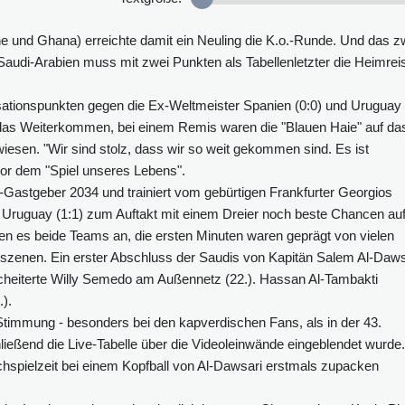
e und Ghana) erreichte damit ein Neuling die K.o.-Runde. Und das z
audi-Arabien muss mit zwei Punkten als Tabellenletzter die Heimrei
ationspunkten gegen die Ex-Weltmeister Spanien (0:0) und Uruguay
ür das Weiterkommen, bei einem Remis waren die "Blauen Haie" auf da
esen. "Wir sind stolz, dass wir so weit gekommen sind. Es ist
 vor dem "Spiel unseres Lebens".
Gastgeber 2034 und trainiert vom gebürtigen Frankfurter Georgios
Uruguay (1:1) zum Auftakt mit einem Dreier noch beste Chancen au
 es beide Teams an, die ersten Minuten waren geprägt von vielen
szenen. Ein erster Abschluss der Saudis von Kapitän Salem Al-Daws
scheiterte Willy Semedo am Außennetz (22.). Hassan Al-Tambakti
).
timmung - besonders bei den kapverdischen Fans, als in der 43.
ießend die Live-Tabelle über die Videoleinwände eingeblendet wurde.
chspielzeit bei einem Kopfball von Al-Dawsari erstmals zupacken