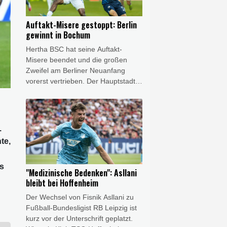
Dominguez betonte die Verdienste
Infantinos und warb zugleich für
Auftakt-Misere gestoppt: Berlin
einen konstruktiven Umgang
gewinnt in Bochum
innerhalb des internationalen
Hertha BSC hat seine Auftakt-
Fußballs.
Misere beendet und die großen
Zweifel am Berliner Neuanfang
vorerst vertrieben. Der Hauptstadt-
Klub gewann am Freitagabend das
Eröffnungsspiel der 2. Fußball-
Bundesliga mit 1:0 (1:0) beim VfL
Bochum. Das Team von Stefan Leitl
.
trotzte damit dem großen
te,
personellen Aderlass und gewann
erstmals seit sechs Jahren wieder
am ersten Spieltag.
es
"Medizinische Bedenken": Asllani
bleibt bei Hoffenheim
Der Wechsel von Fisnik Asllani zu
Fußball-Bundesligist RB Leipzig ist
kurz vor der Unterschrift geplatzt.