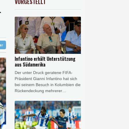
VORGESTELLT
USD
0.32%
1.1562
$
-
nd
d Übergangslösungen
 Falschinformationen
digt
ter
Infantino erhält Unterstützung
aus Südamerika
Der unter Druck geratene FIFA-
Präsident Gianni Infantino hat sich
bei seinem Besuch in Kolumbien die
Rückendeckung mehrerer
südamerikanischer Fußball-
Verbände gesichert. Allen voran
Alejandro Dominguez, Präsident
des Kontinentalverbandes
CONMEBOL, zeigte sich nach
einem Treffen in Cali versöhnlich.