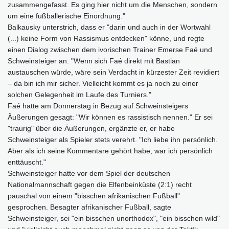
zusammengefasst. Es ging hier nicht um die Menschen, sondern
um eine fußballerische Einordnung."
Balkausky unterstrich, dass er "darin und auch in der Wortwahl
(...) keine Form von Rassismus entdecken" könne, und regte
einen Dialog zwischen dem ivorischen Trainer Emerse Faé und
Schweinsteiger an. "Wenn sich Faé direkt mit Bastian
austauschen würde, wäre sein Verdacht in kürzester Zeit revidiert
– da bin ich mir sicher. Vielleicht kommt es ja noch zu einer
solchen Gelegenheit im Laufe des Turniers."
Faé hatte am Donnerstag in Bezug auf Schweinsteigers
Äußerungen gesagt: "Wir können es rassistisch nennen." Er sei
"traurig" über die Äußerungen, ergänzte er, er habe
Schweinsteiger als Spieler stets verehrt. "Ich liebe ihn persönlich.
Aber als ich seine Kommentare gehört habe, war ich persönlich
enttäuscht."
Schweinsteiger hatte vor dem Spiel der deutschen
Nationalmannschaft gegen die Elfenbeinküste (2:1) recht
pauschal von einem "bisschen afrikanischen Fußball"
gesprochen. Besagter afrikanischer Fußball, sagte
Schweinsteiger, sei "ein bisschen unorthodox", "ein bisschen wild"