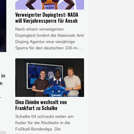
auffordern."
Verweigerter Dopingtest: NADA
will Vierjahressperre für Ansah
Nach einem verweigerten
Dopingtest fordert die Nationale Anti
Doping Agentur eine vierjährige
Sperre für den deutschen 100-m-
Rekordhalter Owen Ansah. Diesen
Sanktionsvorschlag teilte die NADA
am Freitag mit. Wird er akzeptiert,
reduziert sich die Dauer
 in
automatisch auf drei Jahre.
m
r
Dina Ebimbe wechselt von
Frankfurt zu Schalke
Schalke 04 schraubt weiter am
Kader für die Rückkehr in die
Fußball-Bundesliga. Die