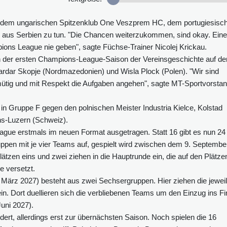
it dem ungarischen Spitzenklub One Veszprem HC, dem portugiesisc
d aus Serbien zu tun. "Die Chancen weiterzukommen, sind okay. Eine
ons League nie geben", sagte Füchse-Trainer Nicolej Krickau.
in der ersten Champions-League-Saison der Vereinsgeschichte auf de
rdar Skopje (Nordmazedonien) und Wisla Plock (Polen). "Wir sind
mütig und mit Respekt die Aufgaben angehen", sagte MT-Sportvorsta
t in Gruppe F gegen den polnischen Meister Industria Kielce, Kolstad
ns-Luzern (Schweiz).
gue erstmals im neuen Format ausgetragen. Statt 16 gibt es nun 24
ruppen mit je vier Teams auf, gespielt wird zwischen dem 9. Septembe
tzen eins und zwei ziehen in die Hauptrunde ein, die auf den Plätze
e versetzt.
März 2027) besteht aus zwei Sechsergruppen. Hier ziehen die jewei
ein. Dort duellieren sich die verbliebenen Teams um den Einzug ins Fi
Juni 2027).
rt, allerdings erst zur übernächsten Saison. Noch spielen die 16