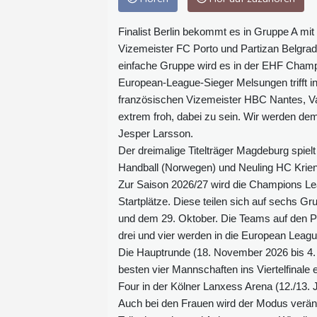
Finalist Berlin bekommt es in Gruppe A m
Vizemeister FC Porto und Partizan Belgra
einfache Gruppe wird es in der EHF Champi
European-League-Sieger Melsungen trifft 
französischen Vizemeister HBC Nantes, Va
extrem froh, dabei zu sein. Wir werden de
Jesper Larsson.
Der dreimalige Titelträger Magdeburg spiel
Handball (Norwegen) und Neuling HC Krie
Zur Saison 2026/27 wird die Champions Lea
Startplätze. Diese teilen sich auf sechs G
und dem 29. Oktober. Die Teams auf den Plä
drei und vier werden in die European Leagu
Die Hauptrunde (18. November 2026 bis 4. 
besten vier Mannschaften ins Viertelfinale 
Four in der Kölner Lanxess Arena (12./13. 
Auch bei den Frauen wird der Modus verände