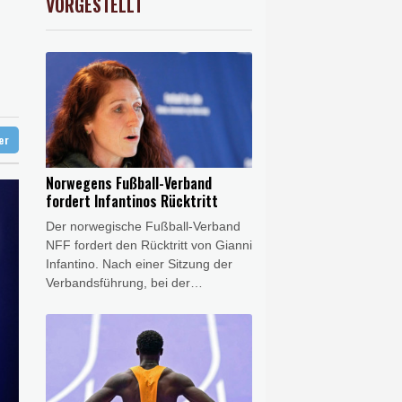
VORGESTELLT
USD
0.35%
1.1565
$
o zu Merz-Rücktritt
en
zig
ittelt wegen Sabotage
ter
Norwegens Fußball-Verband
fordert Infantinos Rücktritt
Der norwegische Fußball-Verband
NFF fordert den Rücktritt von Gianni
Infantino. Nach einer Sitzung der
Verbandsführung, bei der
insbesondere die Zukunft des
umstrittenen FIFA-Chefs erörtert
wurde, sagte die NFF-Vorsitzende
Lise Klaveness auf einer
Pressekonferenz: "Wir werden den
FIFA-Präsidenten jetzt zum Rücktritt