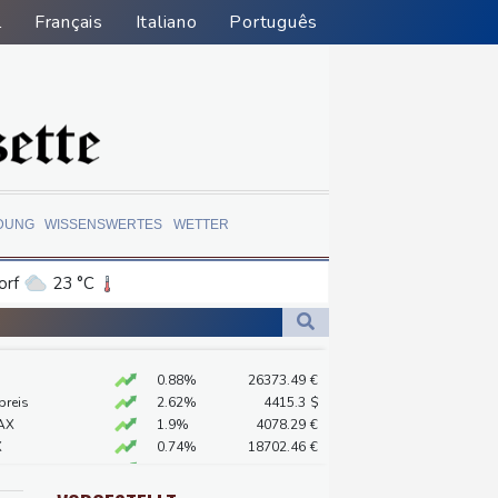
l
Français
Italiano
Português
DUNG
WISSENSWERTES
WETTER
orf
23 °C
Dortmund
22 °C
0 °C
Flensburg
18 °C
0.88%
26373.49
€
31 °C
preis
2.62%
4415.3
$
-Krieg Verteidigungsabkommen
AX
1.9%
4078.29
€
X
0.74%
18702.46
€
 Kerpen - Festnahme
X
0.26%
32516.59
€
 SUV-Markt
 STOXX 50
0.49%
6534.71
€