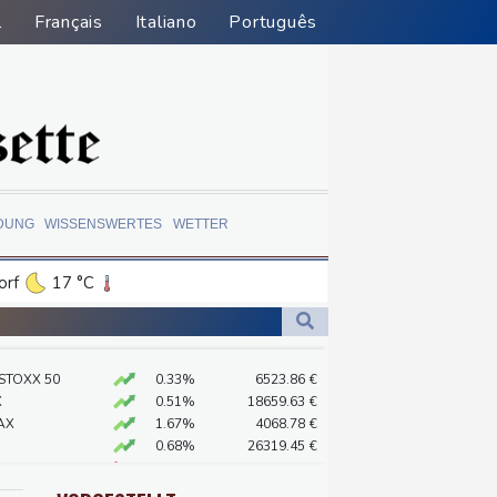
l
Français
Italiano
Português
DUNG
WISSENSWERTES
WETTER
orf
17 °C
Dortmund
15 °C
7 °C
Flensburg
12 °C
 STOXX 50
0.33%
6523.86
€
25 °C
X
0.51%
18659.63
€
rdrhein-Westfalen
AX
1.67%
4068.78
€
0.68%
26319.45
€
n Ceuta
X
-0.07%
32407.2
€
 Jemen
preis
2.31%
4401.3
$