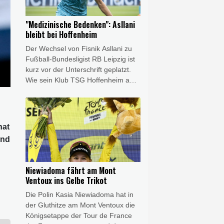
erstmals seit sechs Jahren wieder
am ersten Spieltag.
"Medizinische Bedenken": Asllani
bleibt bei Hoffenheim
Der Wechsel von Fisnik Asllani zu
Fußball-Bundesligist RB Leipzig ist
kurz vor der Unterschrift geplatzt.
Wie sein Klub TSG Hoffenheim am
Freitag bekannt gab, kommt der
Transfer aufgrund "medizinischer
Bedenken, die Leipzig angemeldet
hatte", nicht zustande.
hat
und
Niewiadoma fährt am Mont
Ventoux ins Gelbe Trikot
Die Polin Kasia Niewiadoma hat in
der Gluthitze am Mont Ventoux die
Königsetappe der Tour de France