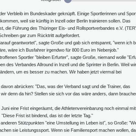
er Verbleib im Bundeskader geknüpft. Einige Sportlerinnen und Sport
ommen, weil sie künftig in Inzell oder Berlin trainieren sollen. Das
öst, die Führung des Thüringer Eis- und Rollsportverbandes e.V. (TER
reiben gar zum Rücktritt aufgefordert.
rauf geantwortet", sagte Große und gab sich entspannt, "wenn ich b
äre, wäre ich Busfahrer irgendwo für 800 Euro im Nebenjob."
offenen Sportler "bleiben Erfurter", sagte Große, niemand wolle "Erfu
en des Verbandes Allround in Inzell und die Sprinter in Berlin. Weil wi
ändern, um es besser zu machen. Wir haben jetzt viermal bei
t davon abrücken: "Das, was der Verband sagt und die Trainer, das
r denn da hin? Stellen sie sich vor das wäre anders, dann brauche
uni eine Frist eingeräumt, die Athletenvereinbarung noch einmal mit
"Diese Frist ist bindend, das ist der letzte Tag."
 anderen Stützpunkten "eine Umstellung im Leben ist", so Große: "W
achen sie Leistungssport. Wenn sie Familiensport machen wollen, d