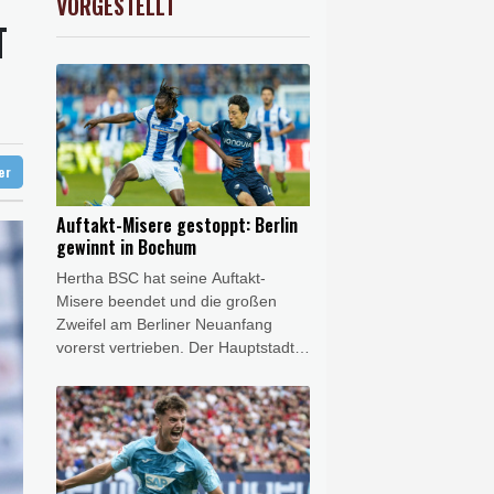
VORGESTELLT
USD
0.32%
1.1562
$
I
t Berufung an
unterbrochen
reist
ter
Auftakt-Misere gestoppt: Berlin
gewinnt in Bochum
Hertha BSC hat seine Auftakt-
Misere beendet und die großen
Zweifel am Berliner Neuanfang
vorerst vertrieben. Der Hauptstadt-
Klub gewann am Freitagabend das
Eröffnungsspiel der 2. Fußball-
Bundesliga mit 1:0 (1:0) beim VfL
Bochum. Das Team von Stefan Leitl
trotzte damit dem großen
personellen Aderlass und gewann