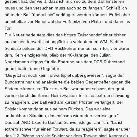
gespielt hat, der weiß, dass ich mich so zu dem Ball hinstellen
muss und den versuchen muss auch so zu fangen." Schließlich
hätte der Ball "überall hin" verlängert werden können. Er fiel aber
unmittelbar vor Neuer auf die Fußspitze von Plata - und dann ins
Tor.
Für Neuer bedeutete dies das bittere Zwischentief einer bisher
aus seiner Torwartsicht unglücklich verlaufenden WM. Sieben
Schüsse bekam der DFB-Rückkehrer nur auf sein Tor, vier waren
drin. Kein einziges Mal blieb der 40-Jährige, den Julian
Nagelsmann eigens für die Endrune aus dem DFB-Ruhestand
geholt hatte, ohne Gegentor.
"Bis jetzt ist noch kein Torwartspiel dabei gewesen", sagte der
Bundestrainer und analysierte die beiden Gegentreffer gegen die
Südamerikaner so: "Der erste Ball war super schwer, der geht
vorher durch die Beine. Beim zweiten Tor ist es extrem schwierig
zu reagieren. Der Ball wird am kurzen Pfosten verlängert, der
Spieler kommt dann aus seinem Rücken. Das war eine
undankbare Situation, das müssen wir anders verteidigen."
Das sah ARD-Experte Bastian Schweinsteiger ähnlich. "Es ist
extrem schwer für einen Torwart, da zu reagieren", sagte er über
das 1:2. "Wenn so viele Spieler vor dem Torwart sind, kannst du