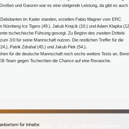
Großen und Ganzen war es eine steigende Leistung, da gibt es auch
ht Debütanten im Kader standen, erzielten Fabio Wagner vom ERC
n Nürnberg Ice Tigers (49.). Jakub Krejcik (10.) und Adam Klapka (12
rdiente tschechische Führung gesorgt. Zu Beginn des zweiten Drittels
 zum 3:0 für seine Mannschaft nutzen. Die restlichen Treffer für die
24.), Patrik Zdrahal (45.) und Jakub Flek (54.).
tehen für die deutsche Mannschaft noch sechs weitere Tests an. Berei
DEB-Team gegen Tschechien die Chance auf eine Revanche.
bietern für Inhalte.
© The Albany Gazette - 2026 - Alle Rechte vorbehalten