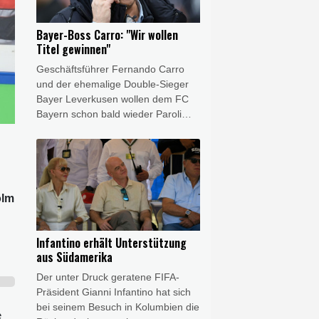
Fall interessiert ist", sagte Nowotny,
Nachwuchstrainer beim Deutschen
Bayer-Boss Carro: "Wir wollen
Fußball-Bund (DFB), im Interview
Titel gewinnen"
mit Absolut Fußball.
Geschäftsführer Fernando Carro
und der ehemalige Double-Sieger
Bayer Leverkusen wollen dem FC
Bayern schon bald wieder Paroli
bieten. "Ich habe immer 2028 oder
2029 genannt. Ich hätte aber nichts
dagegen, wenn es schon 2027 so
weit wäre", sagte Carro im Interview
mit dem Kölner Stadt-Anzeiger und
olm
der Kölnischen Rundschau über
einen erneuten Angriff auf den
Rekordmeister.
Infantino erhält Unterstützung
aus Südamerika
Der unter Druck geratene FIFA-
Präsident Gianni Infantino hat sich
bei seinem Besuch in Kolumbien die
e