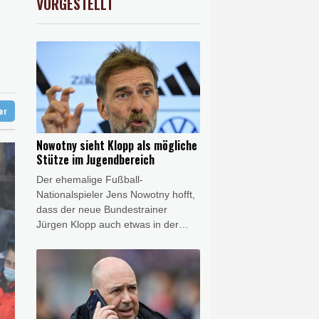
VORGESTELLT
USD
0.32%
1.1562
$
hnt
in Sachsen-Anhalt
nd
d Übergangslösungen
ter
Nowotny sieht Klopp als mögliche
Stütze im Jugendbereich
Der ehemalige Fußball-
Nationalspieler Jens Nowotny hofft,
dass der neue Bundestrainer
Jürgen Klopp auch etwas in der
Jugendarbeit bewirken kann - wenn
auch nur vereinzelt. "Ich denke,
dass Jürgen aufgrund seiner
Vergangenheit und wie er in
Dortmund mit Hannes Wolf
zusammengearbeitet hat, auf jeden