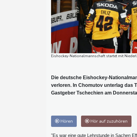
Eishockey-Nationalmannschaft startet mit Niederl
Die deutsche Eishockey-Nationalmann
verloren. In Chomutov unterlag das
Gastgeber Tschechien am Donnerstag m
Hören
Hör auf zuzuhören
"Es war eine gute Lehrstunde in Sachen Eff