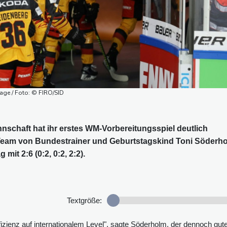
age / Foto: © FIRO/SID
schaft hat ihr erstes WM-Vorbereitungsspiel deutlich
 Team von Bundestrainer und Geburtstagskind Toni Söderh
it 2:6 (0:2, 0:2, 2:2).
Textgröße:
izienz auf internationalem Level", sagte Söderholm, der dennoch gut