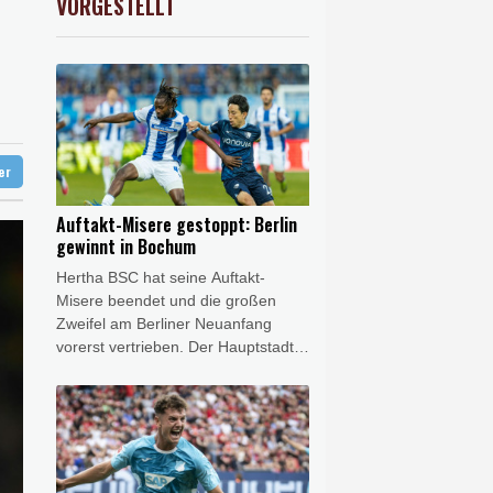
VORGESTELLT
USD
0.32%
1.1562
$
 Jemen
t Berufung an
unterbrochen
ter
Auftakt-Misere gestoppt: Berlin
gewinnt in Bochum
Hertha BSC hat seine Auftakt-
Misere beendet und die großen
Zweifel am Berliner Neuanfang
vorerst vertrieben. Der Hauptstadt-
Klub gewann am Freitagabend das
Eröffnungsspiel der 2. Fußball-
Bundesliga mit 1:0 (1:0) beim VfL
Bochum. Das Team von Stefan Leitl
trotzte damit dem großen
personellen Aderlass und gewann