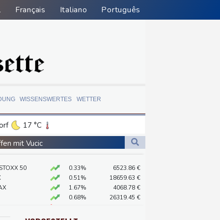
l
Français
Italiano
Português
DUNG
WISSENSWERTES
WETTER
orf
17 °C
Dortmund
15 °C
fen mit Vucic
7 °C
Flensburg
12 °C
 STOXX 50
0.33%
6523.86
€
25 °C
X
0.51%
18659.63
€
AX
1.67%
4068.78
€
0.68%
26319.45
€
rdrhein-Westfalen
X
-0.07%
32407.2
€
n Ceuta
preis
2.31%
4401.3
$