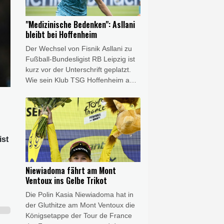
erstmals seit sechs Jahren wieder
am ersten Spieltag.
"Medizinische Bedenken": Asllani
bleibt bei Hoffenheim
Der Wechsel von Fisnik Asllani zu
Fußball-Bundesligist RB Leipzig ist
kurz vor der Unterschrift geplatzt.
Wie sein Klub TSG Hoffenheim am
Freitag bekannt gab, kommt der
Transfer aufgrund "medizinischer
Bedenken, die Leipzig angemeldet
hatte", nicht zustande.
ist
Niewiadoma fährt am Mont
Ventoux ins Gelbe Trikot
Die Polin Kasia Niewiadoma hat in
der Gluthitze am Mont Ventoux die
Königsetappe der Tour de France