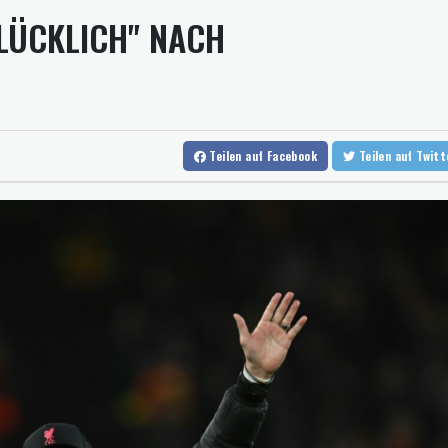
EUR/
LÜCKLICH" NACH
Mindestens zehn Tote bei Angriffen der pro-iranischen Huthis im
US-Senat stimmt für verschärfte Sanktionen gegen Russland
US-Gericht setzt Bau von Trumps Ballsaal aus - Präsident kündig
Direkt-ICE Berlin-Paris bleibt wegen Technikproblemen vorerst 
Teilen
auf Facebook
Teilen
auf Twit