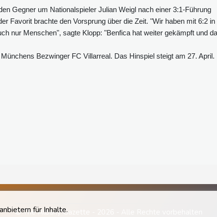
en Gegner um Nationalspieler Julian Weigl nach einer 3:1-Führung
 Favorit brachte den Vorsprung über die Zeit. "Wir haben mit 6:2 in
uch nur Menschen", sagte Klopp: "Benfica hat weiter gekämpft und d
rn Münchens Bezwinger FC Villarreal. Das Hinspiel steigt am 27. April.
bietern für Inhalte.
© The Albany Gazette - 2026 - Alle Rechte vorbehalten