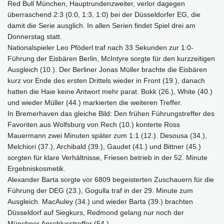
Red Bull München, Hauptrundenzweiter, verlor dagegen
überraschend 2:3 (0:0, 1:3, 1:0) bei der Düsseldorfer EG, die
damit die Serie ausglich. In allen Serien findet Spiel drei am
Donnerstag statt.
Nationalspieler Leo Pföderl traf nach 33 Sekunden zur 1:0-
Führung der Eisbären Berlin, McIntyre sorgte für den kurzzeitigen
Ausgleich (10.). Der Berliner Jonas Müller brachte die Eisbären
kurz vor Ende des ersten Drittels wieder in Front (19.), danach
hatten die Haie keine Antwort mehr parat. Bokk (26.), White (40.)
und wieder Müller (44.) markierten die weiteren Treffer.
In Bremerhaven das gleiche Bild: Den frühen Führungstreffer des
Favoriten aus Wolfsburg von Rech (10.) konterte Ross
Mauermann zwei Minuten später zum 1:1 (12.). Desousa (34.),
Melchiori (37.), Archibald (39.), Gaudet (41.) und Bittner (45.)
sorgten für klare Verhältnisse, Friesen betrieb in der 52. Minute
Ergebniskosmetik.
Alexander Barta sorgte vor 6809 begeisterten Zuschauern für die
Führung der DEG (23.), Gogulla traf in der 29. Minute zum
Ausgleich. MacAuley (34.) und wieder Barta (39.) brachten
Düsseldorf auf Siegkurs, Redmond gelang nur noch der
Münchner Anschlusstreffer (54.).