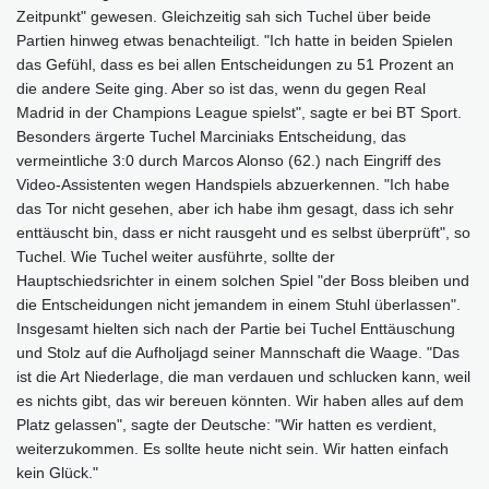
Zeitpunkt" gewesen. Gleichzeitig sah sich Tuchel über beide
Partien hinweg etwas benachteiligt. "Ich hatte in beiden Spielen
das Gefühl, dass es bei allen Entscheidungen zu 51 Prozent an
die andere Seite ging. Aber so ist das, wenn du gegen Real
Madrid in der Champions League spielst", sagte er bei BT Sport.
Besonders ärgerte Tuchel Marciniaks Entscheidung, das
vermeintliche 3:0 durch Marcos Alonso (62.) nach Eingriff des
Video-Assistenten wegen Handspiels abzuerkennen. "Ich habe
das Tor nicht gesehen, aber ich habe ihm gesagt, dass ich sehr
enttäuscht bin, dass er nicht rausgeht und es selbst überprüft", so
Tuchel. Wie Tuchel weiter ausführte, sollte der
Hauptschiedsrichter in einem solchen Spiel "der Boss bleiben und
die Entscheidungen nicht jemandem in einem Stuhl überlassen".
Insgesamt hielten sich nach der Partie bei Tuchel Enttäuschung
und Stolz auf die Aufholjagd seiner Mannschaft die Waage. "Das
ist die Art Niederlage, die man verdauen und schlucken kann, weil
es nichts gibt, das wir bereuen könnten. Wir haben alles auf dem
Platz gelassen", sagte der Deutsche: "Wir hatten es verdient,
weiterzukommen. Es sollte heute nicht sein. Wir hatten einfach
kein Glück."