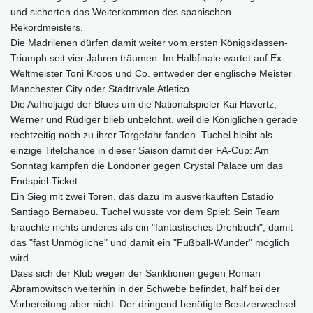
und sicherten das Weiterkommen des spanischen
Rekordmeisters.
Die Madrilenen dürfen damit weiter vom ersten Königsklassen-
Triumph seit vier Jahren träumen. Im Halbfinale wartet auf Ex-
Weltmeister Toni Kroos und Co. entweder der englische Meister
Manchester City oder Stadtrivale Atletico.
Die Aufholjagd der Blues um die Nationalspieler Kai Havertz,
Werner und Rüdiger blieb unbelohnt, weil die Königlichen gerade
rechtzeitig noch zu ihrer Torgefahr fanden. Tuchel bleibt als
einzige Titelchance in dieser Saison damit der FA-Cup: Am
Sonntag kämpfen die Londoner gegen Crystal Palace um das
Endspiel-Ticket.
Ein Sieg mit zwei Toren, das dazu im ausverkauften Estadio
Santiago Bernabeu. Tuchel wusste vor dem Spiel: Sein Team
brauchte nichts anderes als ein "fantastisches Drehbuch", damit
das "fast Unmögliche" und damit ein "Fußball-Wunder" möglich
wird.
Dass sich der Klub wegen der Sanktionen gegen Roman
Abramowitsch weiterhin in der Schwebe befindet, half bei der
Vorbereitung aber nicht. Der dringend benötigte Besitzerwechsel