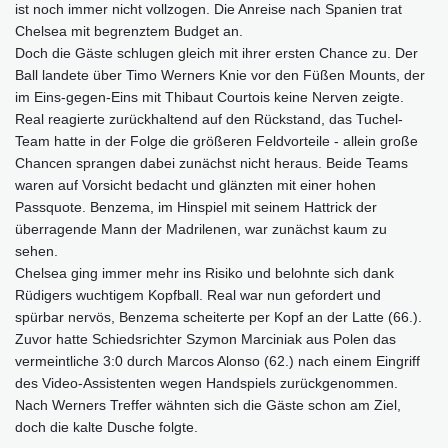
ist noch immer nicht vollzogen. Die Anreise nach Spanien trat
Chelsea mit begrenztem Budget an.
Doch die Gäste schlugen gleich mit ihrer ersten Chance zu. Der
Ball landete über Timo Werners Knie vor den Füßen Mounts, der
im Eins-gegen-Eins mit Thibaut Courtois keine Nerven zeigte.
Real reagierte zurückhaltend auf den Rückstand, das Tuchel-
Team hatte in der Folge die größeren Feldvorteile - allein große
Chancen sprangen dabei zunächst nicht heraus. Beide Teams
waren auf Vorsicht bedacht und glänzten mit einer hohen
Passquote. Benzema, im Hinspiel mit seinem Hattrick der
überragende Mann der Madrilenen, war zunächst kaum zu
sehen.
Chelsea ging immer mehr ins Risiko und belohnte sich dank
Rüdigers wuchtigem Kopfball. Real war nun gefordert und
spürbar nervös, Benzema scheiterte per Kopf an der Latte (66.).
Zuvor hatte Schiedsrichter Szymon Marciniak aus Polen das
vermeintliche 3:0 durch Marcos Alonso (62.) nach einem Eingriff
des Video-Assistenten wegen Handspiels zurückgenommen.
Nach Werners Treffer wähnten sich die Gäste schon am Ziel,
doch die kalte Dusche folgte.