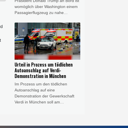
Präsident Donald Trump an Bord ist
womöglich über Washington einem
Passagierflugzeug zu nahe
gekommen. Die
Transportsicherheitsbehörde
rd
erklärte am Mittwoch, sie
untersuche einen Vorfall, "bei dem
t
der vorgeschriebene
Sicherheitsabstand zwischen der
'Marine One' und einem vom
Washington National Airport (DCA)
Urteil in Prozess um tödlichen
gestarteten Passagierflugzeug
Autoanschlag auf Verdi-
unterschritten worden sein soll".
Demonstration in München
Das Weiße Haus betonte, der
Im Prozess um den tödlichen
Präsident habe sich zu keinem
Autoanschlag auf eine
Zeitpunkt in Gefahr befunden.
Demonstration der Gewerkschaft
Verdi in München soll am
Donnerstag (11.30 Uhr) das Urteil
gesprochen werden. Die
Bundesanwaltschaft wirft dem aus
Afghanistan stammenden Farhad N.