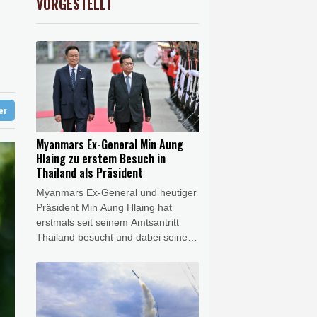
VORGESTELLT
USD
-0.08%
1.1546
$
chland
hr Aufträge
ter
Myanmars Ex-General Min Aung
Hlaing zu erstem Besuch in
Thailand als Präsident
Myanmars Ex-General und heutiger
Präsident Min Aung Hlaing hat
erstmals seit seinem Amtsantritt
Thailand besucht und dabei seine
Hoffnung auf eine Normalisierung
der Beziehungen seines Landes zu
den anderen Staaten der Region
zum Ausdruck gebracht. Die
Beziehungen zu den