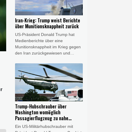
südostasiatischen Asean-Staaten
hätten für ihn "Priorität", sagte Min
Aung Hlaing am Donnerstag in
Iran-Krieg: Trump weist Berichte
Bangkok. Der thailändische
über Munitionsknappheit zurück
Regierungschef Anutin Charnvirakul
US-Präsident Donald Trump hat
sagte ihm seine Unterstützung zu.
Medienberichte über eine
Munitionsknappheit im Krieg gegen
den Iran zurückgewiesen und
Journalisten mit hohen Haftstrafen
gedroht. Die US-Streitkräfte hätten
"riesige Mengen an 'Munition', vor
allem bestimmter Arten", schrieb
Trump am Donnerstag in seinem
r
Onlinedienst Truth Social. US-
Medien hatten zuvor berichtet, ein
Mangel an Raketen habe Trump
Trump-Hubschrauber über
von weiteren Angriffen auf den Iran
Washington womöglich
abgehalten.
Passagierflugzeug zu nahe
gekommen
Ein US-Militärhubschrauber mit