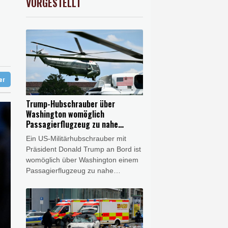
VORGESTELLT
AX
-0.89%
3946.73
€
te Schritte
reffen in Bonn
 syrischem Bürgerkrieg
ation in München
ter
Trump-Hubschrauber über
Washington womöglich
Passagierflugzeug zu nahe
gekommen
Ein US-Militärhubschrauber mit
Präsident Donald Trump an Bord ist
womöglich über Washington einem
Passagierflugzeug zu nahe
gekommen. Die
Transportsicherheitsbehörde
erklärte am Mittwoch, sie
untersuche einen Vorfall, "bei dem
der vorgeschriebene