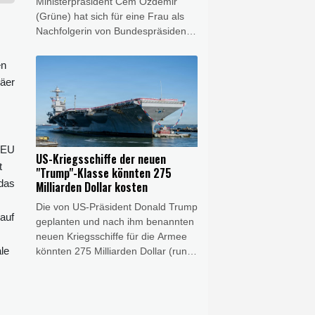
Ministerpräsident Cem Özdemir
Jahre alte Mutter mit ihrem zwei
(Grüne) hat sich für eine Frau als
Jahre alten Kind getötet zu haben.
Nachfolgerin von Bundespräsident
Frank-Walter Steinmeier
ausgesprochen. "Nach zwölf
en
Männern im Amt des
päer
Bundespräsidenten fände ich es ein
starkes und wichtiges Zeichen,
wenn Deutschland erstmals eine
Bundespräsidentin bekäme", sagte
e EU
Özdemir den Zeitungen der Funke-
US-Kriegsschiffe der neuen
Mediengruppe
t
"Trump"-Klasse könnten 275
(Donnerstagsausgaben). "Es gibt in
 das
Milliarden Dollar kosten
unserem Land so viele
Die von US-Präsident Donald Trump
herausragende Frauen, die die
auf
geplanten und nach ihm benannten
Erfahrung, die Autorität und die
neuen Kriegsschiffe für die Armee
verbindende Kraft für dieses Amt
le
könnten 275 Milliarden Dollar (rund
mitbringen."
238 Milliarden Euro) kosten. Das
teilte die Behörde CBO am Mittwoch
mit, die den US-Kongress in
Haushalts- und Wirtschaftsfragen