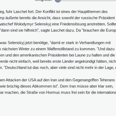
g, fuhr Laschet fort. Der Konflikt ist eines der Hauptthemen des
ump äußerte bereits die Ansicht, dass sowohl der russische Präsident
taatschef Wolodymyr Selenskyj eine Friedenslösung anstrebten. Sollt
dann sind sie hilfreich", sagte Laschet dazu. Da "brauchen die Euro
s Selenskyj jetzt benötige, "damit er stark in Verhandlungen mit
 dem nächsten Winter zu einem Waffenstillstand zu kommen. "Und dazu
ken und den amerikanischen Präsidenten bei Laune zu halten und di
e nicht einfach, weil bereits erste Länder angekündigt hätten, nich
. "Deutschland tut das noch, aber viele sind nicht mehr in der Lage,
hen Attacken der USA auf den Iran und den Gegenangriffen Teherans 
"wie brüchig dieses Abkommen ist". Dem Iran müsse aber klar sein,
lar machen, die Straße von Hormus muss frei sein für die internationa