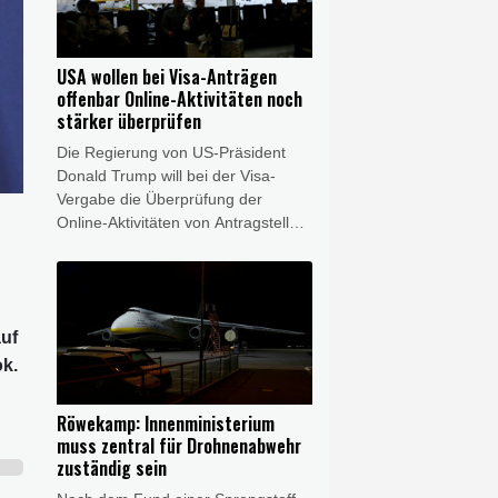
hieß es am Donnerstag beim
Zusammentreffen beider Seiten.
Zudem solle gemeinsam über das
USA wollen bei Visa-Anträgen
weitere Vorgehen nach dem
offenbar Online-Aktivitäten noch
schweren Doppel-Erdbeben gehen,
stärker überprüfen
bei dem Ende Juni mehr als 6000
Die Regierung von US-Präsident
Menschen getötet wurden.
Donald Trump will bei der Visa-
Vergabe die Überprüfung der
Online-Aktivitäten von Antragstellern
offenbar ausweiten. Die
Überprüfung von Instagram-Konten
und ähnlicher Netzwerke solle auf
weitere Visa-Kategorien ausgedehnt
auf
werden, unter anderem auf
ausländische Journalisten,
ok.
berichtete "The Daily Signal". Die
Sprecherin des Weißen Hauses,
Röwekamp: Innenministerium
Karoline Leavitt, teilte am
muss zentral für Drohnenabwehr
Donnerstag auf ihrem X-Konto den
zuständig sein
entsprechenden Artikel - ohne ihn