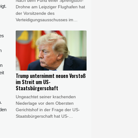
Nach dem Fund einer Sprengstoff-
explizit zu bestätigen.
igt.
Drohne am Leipziger Flughafen hat
der Vorsitzende des
Verteidigungsausschusses im
Bundestag, Thomas Röwekamp
(CDU), eine Zentralisierung der
es
Zuständigkeit für die Drohnen-
Abwehr beim
n
Bundesinnenministerium gefordert.
Die bisher zu Leipzig vorliegenden
en
Erkenntnisse "bestätigen die
Dringlichkeit, auf die Bedrohung
it
Trump unternimmt neuen Vorstoß
ziviler Infrastruktur durch Drohnen
im Streit um US-
schnell neue Antworten zu finden",
Staatsbürgerschaft
sagte er dem Redaktionsnetzwerk
Ungeachtet seiner krachenden
Deutschland (Freitagsausgaben).
.
Niederlage vor dem Obersten
"Wir brauchen eine zentrale
rden
Gerichtshof in der Frage der US-
Zuständigkeit statt einer Vielzahl
Staatsbürgerschaft hat US-
föderaler Luftsicherheitsbehörden."
Präsident Donald Trump in dem
Streit einen weiteren Vorstoß
unternommen. Er unterzeichnete