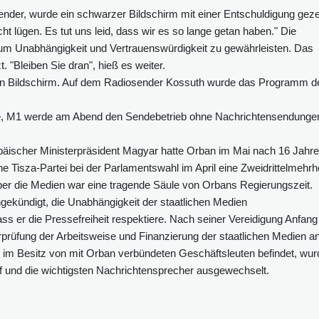
der, wurde ein schwarzer Bildschirm mit einer Entschuldigung geze
cht lügen. Es tut uns leid, dass wir es so lange getan haben." Die
 um Unabhängigkeit und Vertrauenswürdigkeit zu gewährleisten. Das
"Bleiben Sie dran", hieß es weiter.
en Bildschirm. Auf dem Radiosender Kossuth wurde das Programm d
te, M1 werde am Abend den Sendebetrieb ohne Nachrichtensendunge
päischer Ministerpräsident Magyar hatte Orban im Mai nach 16 Jahr
 Tisza-Partei bei der Parlamentswahl im April eine Zweidrittelmehrhe
über die Medien war eine tragende Säule von Orbans Regierungszeit.
kündigt, die Unabhängigkeit der staatlichen Medien
ss er die Pressefreiheit respektiere. Nach seiner Vereidigung Anfang
rüfung der Arbeitsweise und Finanzierung der staatlichen Medien an
 im Besitz von mit Orban verbündeten Geschäftsleuten befindet, wu
f und die wichtigsten Nachrichtensprecher ausgewechselt.