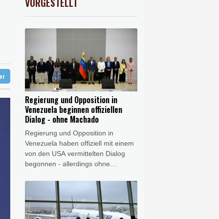
VORGESTELLT
X
0.06%
18564.81
€
ündigt Vergeltung an
digt Vergeltung an
amaskus
ter
Regierung und Opposition in
Venezuela beginnen offiziellen
Dialog - ohne Machado
Regierung und Opposition in
Venezuela haben offiziell mit einem
von den USA vermittelten Dialog
begonnen - allerdings ohne
Friedensnobelpreisträgerin María
Corina Machado. Bei den
Gesprächen solle es um die
Stärkung der Demokratie und die
Garantie politischer Rechte gehen,