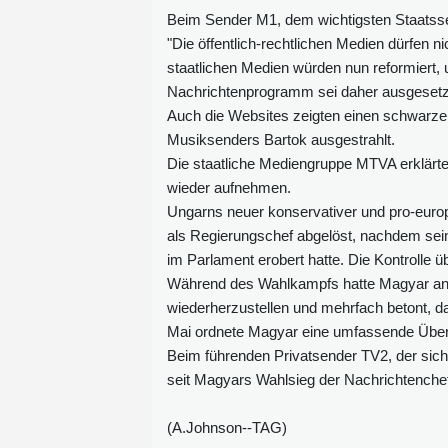
Beim Sender M1, dem wichtigsten Staatssen
"Die öffentlich-rechtlichen Medien dürfen ni
staatlichen Medien würden nun reformiert,
Nachrichtenprogramm sei daher ausgesetzt. 
Auch die Websites zeigten einen schwarz
Musiksenders Bartok ausgestrahlt.
Die staatliche Mediengruppe MTVA erklär
wieder aufnehmen.
Ungarns neuer konservativer und pro-euro
als Regierungschef abgelöst, nachdem seine
im Parlament erobert hatte. Die Kontrolle 
Während des Wahlkampfs hatte Magyar ange
wiederherzustellen und mehrfach betont, da
Mai ordnete Magyar eine umfassende Überp
Beim führenden Privatsender TV2, der sich
seit Magyars Wahlsieg der Nachrichtenche
(A.Johnson--TAG)