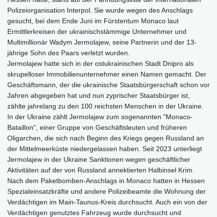
Polizeiorganisation Interpol. Sie wurde wegen des Anschlags
gesucht, bei dem Ende Juni im Fürstentum Monaco laut
Ermittlerkreisen der ukrainischstämmige Unternehmer und
Multimillionär Wadym Jermolajew, seine Partnerin und der 13-
jährige Sohn des Paars verletzt wurden.
Jermolajew hatte sich in der ostukrainischen Stadt Dnipro als
skrupelloser Immobilienunternehmer einen Namen gemacht. Der
Geschäftsmann, der die ukrainische Staatsbürgerschaft schon vor
Jahren abgegeben hat und nun zyprischer Staatsbürger ist,
zählte jahrelang zu den 100 reichsten Menschen in der Ukraine.
In der Ukraine zählt Jermolajew zum sogenannten "Monaco-
Bataillon", einer Gruppe von Geschäftsleuten und früheren
Oligarchen, die sich nach Beginn des Kriegs gegen Russland an
der Mittelmeerküste niedergelassen haben. Seit 2023 unterliegt
Jermolajew in der Ukraine Sanktionen wegen geschäftlicher
Aktivitäten auf der von Russland annektierten Halbinsel Krim.
Nach dem Paketbomben-Anschlags in Monaco hatten in Hessen
Spezialeinsatzkräfte und andere Polizeibeamte die Wohnung der
Verdächtigen im Main-Taunus-Kreis durchsucht. Auch ein von der
Verdächtigen genutztes Fahrzeug wurde durchsucht und