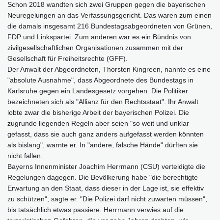
Schon 2018 wandten sich zwei Gruppen gegen die bayerischen
Neuregelungen an das Verfassungsgericht. Das waren zum einen
die damals insgesamt 216 Bundestagsabgeordneten von Grünen,
FDP und Linkspartei. Zum anderen war es ein Bündnis von
zivilgesellschaftlichen Organisationen zusammen mit der
Gesellschaft für Freiheitsrechte (GFF).
Der Anwalt der Abgeordneten, Thorsten Kingreen, nannte es eine
"absolute Ausnahme", dass Abgeordnete des Bundestags in
Karlsruhe gegen ein Landesgesetz vorgehen. Die Politiker
bezeichneten sich als "Allianz für den Rechtsstaat". Ihr Anwalt
lobte zwar die bisherige Arbeit der bayerischen Polizei. Die
zugrunde liegenden Regeln aber seien "so weit und unklar
gefasst, dass sie auch ganz anders aufgefasst werden könnten
als bislang", warnte er. In "andere, falsche Hände" dürften sie
nicht fallen.
Bayerns Innenminister Joachim Herrmann (CSU) verteidigte die
Regelungen dagegen. Die Bevölkerung habe "die berechtigte
Erwartung an den Staat, dass dieser in der Lage ist, sie effektiv
zu schützen", sagte er. "Die Polizei darf nicht zuwarten müssen",
bis tatsächlich etwas passiere. Herrmann verwies auf die