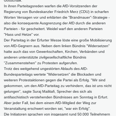
Gottschalk.
In ihren Parteitagsreden warfen die AfD-Vorsitzenden der
Regierung von Bundeskanzler Friedrich Merz (CDU) in scharfen
Worten Versagen vor und erklärten die "Brandmauer"-Strategie -
also die konsequente Ausgrenzung der AfD durch die anderen
Parteien - für gescheitert. Weidel warf den anderen Parteien
"Hass und Hetze" vor.
Der Parteitag in der Erfurter Messe löste eine große Mobilisierung
von AfD-Gegnern aus. Neben dem linken Bündnis "Widersetzen"
hatte auch das von Gewerkschaften, Kirchen, Verbänden und
anderen unterstützte zivilgesellschaftliche Bündnis
"Zusammenstehen" zu Protesten aufgerufen.
Trotz des weitgehend ungestörten Ablaufs des AfD-
Bundesparteitags wertete "Widersetzen" die Blockaden und
weiteren Protestaktionen gegen die Partei als Erfolg. "Wir sind
gekommen, um den AfD-Parteitag zu verhindern, das ist uns nicht
gelungen", sagte Suraj Mailitafi, Sprecher des sich als
antifaschistisch verstehenden Bündnisses am Sonntag in Erfurt.
Aber jeder Fall, bei dem einem AfD-Mitglied der Weg zur
Veranstaltung erschwert worden sei, "war ein Erfolg".
Die Initiatoren sprachen von insgesamt rund 50.000 Teilnehmern