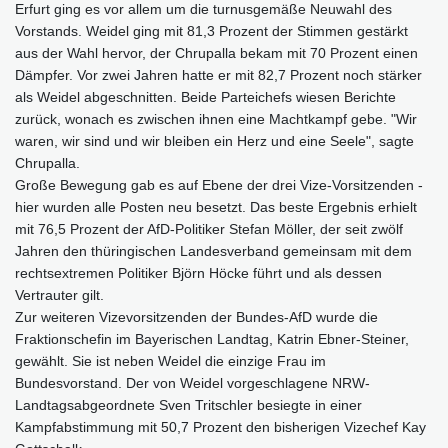
Erfurt ging es vor allem um die turnusgemäße Neuwahl des
Vorstands. Weidel ging mit 81,3 Prozent der Stimmen gestärkt
aus der Wahl hervor, der Chrupalla bekam mit 70 Prozent einen
Dämpfer. Vor zwei Jahren hatte er mit 82,7 Prozent noch stärker
als Weidel abgeschnitten. Beide Parteichefs wiesen Berichte
zurück, wonach es zwischen ihnen eine Machtkampf gebe. "Wir
waren, wir sind und wir bleiben ein Herz und eine Seele", sagte
Chrupalla.
Große Bewegung gab es auf Ebene der drei Vize-Vorsitzenden -
hier wurden alle Posten neu besetzt. Das beste Ergebnis erhielt
mit 76,5 Prozent der AfD-Politiker Stefan Möller, der seit zwölf
Jahren den thüringischen Landesverband gemeinsam mit dem
rechtsextremen Politiker Björn Höcke führt und als dessen
Vertrauter gilt.
Zur weiteren Vizevorsitzenden der Bundes-AfD wurde die
Fraktionschefin im Bayerischen Landtag, Katrin Ebner-Steiner,
gewählt. Sie ist neben Weidel die einzige Frau im
Bundesvorstand. Der von Weidel vorgeschlagene NRW-
Landtagsabgeordnete Sven Tritschler besiegte in einer
Kampfabstimmung mit 50,7 Prozent den bisherigen Vizechef Kay