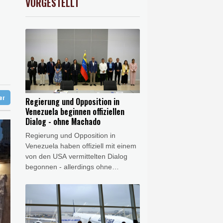
VORGESTELLT
preis
0.32%
4313.2
$
ündigt Vergeltung an
digt Vergeltung an
ter
Regierung und Opposition in
Venezuela beginnen offiziellen
Dialog - ohne Machado
Regierung und Opposition in
Venezuela haben offiziell mit einem
von den USA vermittelten Dialog
begonnen - allerdings ohne
Friedensnobelpreisträgerin María
Corina Machado. Bei den
Gesprächen solle es um die
Stärkung der Demokratie und die
Garantie politischer Rechte gehen,