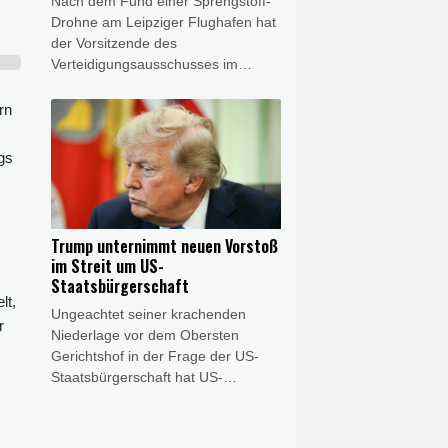
Nach dem Fund einer Sprengstoff-
explizit zu bestätigen.
Drohne am Leipziger Flughafen hat
der Vorsitzende des
Verteidigungsausschusses im
Bundestag, Thomas Röwekamp
(CDU), eine Zentralisierung der
rn
Zuständigkeit für die Drohnen-
Abwehr beim
gs
Bundesinnenministerium gefordert.
Die bisher zu Leipzig vorliegenden
Erkenntnisse "bestätigen die
Dringlichkeit, auf die Bedrohung
Trump unternimmt neuen Vorstoß
ziviler Infrastruktur durch Drohnen
im Streit um US-
schnell neue Antworten zu finden",
Staatsbürgerschaft
sagte er dem Redaktionsnetzwerk
lt,
Ungeachtet seiner krachenden
Deutschland (Freitagsausgaben).
r
Niederlage vor dem Obersten
"Wir brauchen eine zentrale
Gerichtshof in der Frage der US-
Zuständigkeit statt einer Vielzahl
Staatsbürgerschaft hat US-
föderaler Luftsicherheitsbehörden."
Präsident Donald Trump in dem
Streit einen weiteren Vorstoß
unternommen. Er unterzeichnete