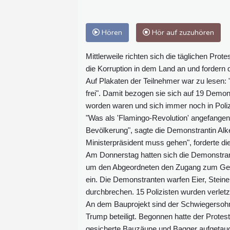
Hören
Hör auf zuzuhören
Mittlerweile richten sich die täglichen Pr
die Korruption in dem Land an und fordern
Auf Plakaten der Teilnehmer war zu lesen: 
frei". Damit bezogen sie sich auf 19 Dem
worden waren und sich immer noch in Pol
"Was als 'Flamingo-Revolution' angefangen h
Bevölkerung", sagte die Demonstrantin Alk
Ministerpräsident muss gehen", forderte di
Am Donnerstag hatten sich die Demonstra
um den Abgeordneten den Zugang zum Gebä
ein. Die Demonstranten warfen Eier, Stein
durchbrechen. 15 Polizisten wurden verletz
An dem Bauprojekt sind der Schwiegersoh
Trump beteiligt. Begonnen hatte der Protes
gesicherte Bauzäune und Bagger aufgetau