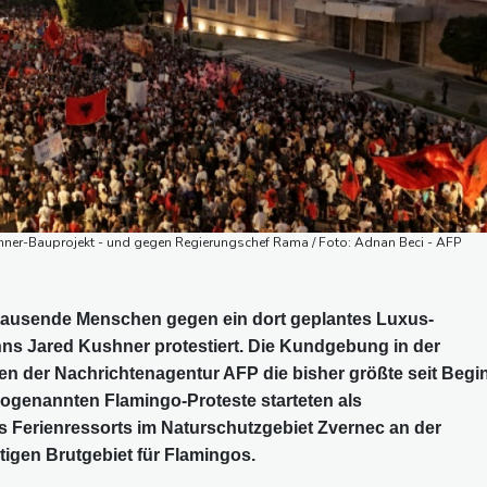
hner-Bauprojekt - und gegen Regierungschef Rama / Foto: Adnan Beci - AFP
tausende Menschen gegen ein dort geplantes Luxus-
s Jared Kushner protestiert. Die Kundgebung in der
ten der Nachrichtenagentur AFP die bisher größte seit Begi
ogenannten Flamingo-Proteste starteten als
Ferienressorts im Naturschutzgebiet Zvernec an der
igen Brutgebiet für Flamingos.