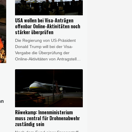
hieß es am Donnerstag beim
Zusammentreffen beider Seiten.
Zudem solle gemeinsam über das
USA wollen bei Visa-Anträgen
weitere Vorgehen nach dem
offenbar Online-Aktivitäten noch
schweren Doppel-Erdbeben gehen,
stärker überprüfen
bei dem Ende Juni mehr als 6000
Die Regierung von US-Präsident
Menschen getötet wurden.
Donald Trump will bei der Visa-
Vergabe die Überprüfung der
Online-Aktivitäten von Antragstellern
offenbar ausweiten. Die
Überprüfung von Instagram-Konten
und ähnlicher Netzwerke solle auf
weitere Visa-Kategorien ausgedehnt
werden, unter anderem auf
ausländische Journalisten,
nn
berichtete "The Daily Signal". Die
Sprecherin des Weißen Hauses,
Röwekamp: Innenministerium
Karoline Leavitt, teilte am
muss zentral für Drohnenabwehr
Donnerstag auf ihrem X-Konto den
zuständig sein
entsprechenden Artikel - ohne ihn