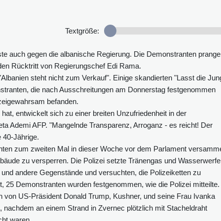
Textgröße:
oteste auch gegen die albanische Regierung. Die Demonstranten prange
 den Rücktritt von Regierungschef Edi Rama.
"Albanien steht nicht zum Verkauf". Einige skandierten "Lasst die Jun
onstranten, die nach Ausschreitungen am Donnerstag festgenommen
izeigewahrsam befanden.
at, entwickelt sich zu einer breiten Unzufriedenheit in der
eta Ademi AFP. "Mangelnde Transparenz, Arroganz - es reicht! Der
e 40-Jährige.
nten zum zweiten Mal in dieser Woche vor dem Parlament versamme
ude zu versperren. Die Polizei setzte Tränengas und Wasserwerfe
e und andere Gegenstände und versuchten, die Polizeiketten zu
t, 25 Demonstranten wurden festgenommen, wie die Polizei mitteilte.
n von US-Präsident Donald Trump, Kushner, und seine Frau Ivanka
t, nachdem an einem Strand in Zvernec plötzlich mit Stacheldraht
cht waren.