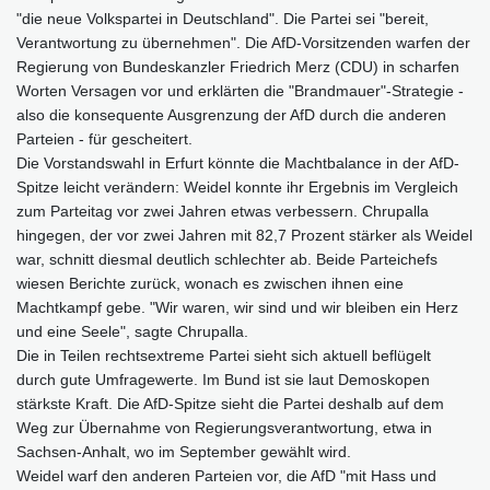
"die neue Volkspartei in Deutschland". Die Partei sei "bereit,
Verantwortung zu übernehmen". Die AfD-Vorsitzenden warfen der
Regierung von Bundeskanzler Friedrich Merz (CDU) in scharfen
Worten Versagen vor und erklärten die "Brandmauer"-Strategie -
also die konsequente Ausgrenzung der AfD durch die anderen
Parteien - für gescheitert.
Die Vorstandswahl in Erfurt könnte die Machtbalance in der AfD-
Spitze leicht verändern: Weidel konnte ihr Ergebnis im Vergleich
zum Parteitag vor zwei Jahren etwas verbessern. Chrupalla
hingegen, der vor zwei Jahren mit 82,7 Prozent stärker als Weidel
war, schnitt diesmal deutlich schlechter ab. Beide Parteichefs
wiesen Berichte zurück, wonach es zwischen ihnen eine
Machtkampf gebe. "Wir waren, wir sind und wir bleiben ein Herz
und eine Seele", sagte Chrupalla.
Die in Teilen rechtsextreme Partei sieht sich aktuell beflügelt
durch gute Umfragewerte. Im Bund ist sie laut Demoskopen
stärkste Kraft. Die AfD-Spitze sieht die Partei deshalb auf dem
Weg zur Übernahme von Regierungsverantwortung, etwa in
Sachsen-Anhalt, wo im September gewählt wird.
Weidel warf den anderen Parteien vor, die AfD "mit Hass und