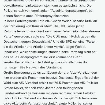
Sicherheitsbehörden im Vorfeld befürchteten Ausschreitungen
gewaltbereiter Linksextremisten kam es zunächst nicht. Die
Polizei sprach von vereinzelten "Auseinandersetzungen", bei
denen Beamte auch Pfefferspray einsetzten.
In ihrer Parteitagsrede übte AfD-Chefin Weidel scharfe Kritik an
der Regierung von Kanzler Merz. Die CDU lasse jeden
Reformeifer vermissen und sei zu einer "eher linken Mainstream-
Partei" geworden, sagte sie. "Die CDU macht Politik gegen die
Deutschen, gegen Deutschland." Und die SPD sei eine "Partei,
die die Arbeiter und Arbeitnehmer verrät", sagte Weidel.
Inhaltliche Weichenstellungen standen beim Parteitag nicht an;
das neue Parteiprogramm soll erst kommendes Jahr
verabschiedet werden. In Erfurt ging es vor allem um die
turnusgemäße Neuwahl des Vorstands.
Große Bewegung gab es auf Ebene der drei Vize-Vorsitzenden -
hier wurden alle Posten neu besetzt. Das beste Ergebnis bei der
Wahl zum AfD-Vizechef erhielt mit 76,5 Prozent der AfD-Politiker
Stefan Möller, der seit zwölf Jahren den thüringischen
Landesverband gemeinsam mit dem rechtsextremen Politiker
Björn Höcke führt und als dessen Vertrauter gilt. "Ich habe eine
dicke Akte beim Verfassungsschutz", sagte Möller bei seiner