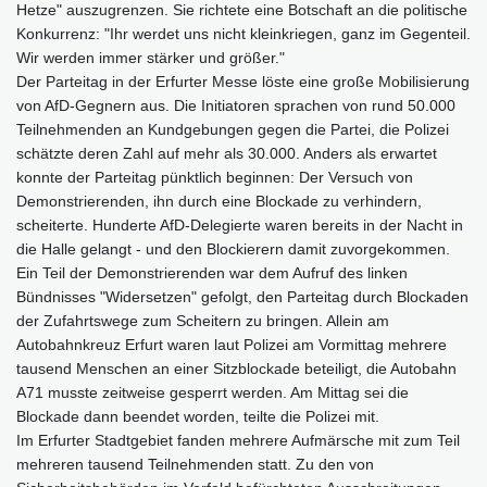
Hetze" auszugrenzen. Sie richtete eine Botschaft an die politische
Konkurrenz: "Ihr werdet uns nicht kleinkriegen, ganz im Gegenteil.
Wir werden immer stärker und größer."
Der Parteitag in der Erfurter Messe löste eine große Mobilisierung
von AfD-Gegnern aus. Die Initiatoren sprachen von rund 50.000
Teilnehmenden an Kundgebungen gegen die Partei, die Polizei
schätzte deren Zahl auf mehr als 30.000. Anders als erwartet
konnte der Parteitag pünktlich beginnen: Der Versuch von
Demonstrierenden, ihn durch eine Blockade zu verhindern,
scheiterte. Hunderte AfD-Delegierte waren bereits in der Nacht in
die Halle gelangt - und den Blockierern damit zuvorgekommen.
Ein Teil der Demonstrierenden war dem Aufruf des linken
Bündnisses "Widersetzen" gefolgt, den Parteitag durch Blockaden
der Zufahrtswege zum Scheitern zu bringen. Allein am
Autobahnkreuz Erfurt waren laut Polizei am Vormittag mehrere
tausend Menschen an einer Sitzblockade beteiligt, die Autobahn
A71 musste zeitweise gesperrt werden. Am Mittag sei die
Blockade dann beendet worden, teilte die Polizei mit.
Im Erfurter Stadtgebiet fanden mehrere Aufmärsche mit zum Teil
mehreren tausend Teilnehmenden statt. Zu den von