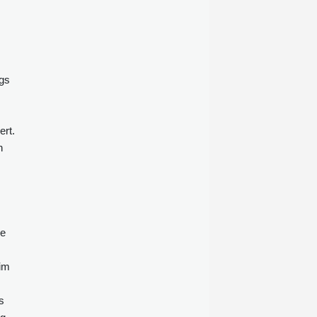
Freitag. Außerdem werde dadurch
die nationale Sicherheit bedroht,
setzte er offensichtlich mit Blick auf
einen unterirdischen Militärbunker
sowie weitere
egs
Sicherheitsvorkehrungen im
geplanten Erweiterungsbau des
Weißen Hauses hinzu. Zuvor hatte
der Präsident bereits angekündigt,
ert.
in Berufung zu gehen.
n
ne
im
s