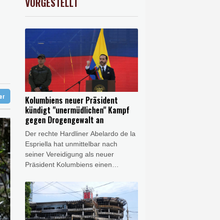
VORGESTELLT
X
-0.07%
32407.2
€
 in Region Kiew
ter
Kolumbiens neuer Präsident
kündigt "unermüdlichen" Kampf
gegen Drogengewalt an
Der rechte Hardliner Abelardo de la
Espriella hat unmittelbar nach
seiner Vereidigung als neuer
Präsident Kolumbiens einen
"unermüdlichen" Kampf gegen
Drogengewalt angekündigt. Der
Verbündete von US-Präsident
Donald Trump sagte am Freitag in
Cali, er werde wieder "Ordnung" in