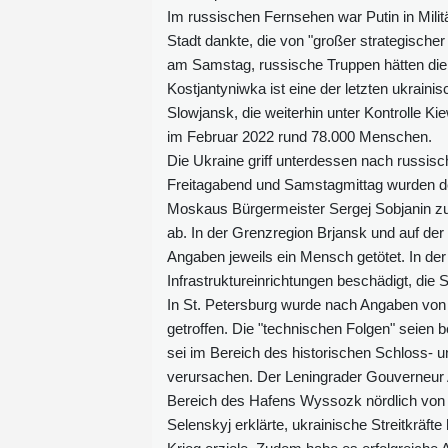
Im russischen Fernsehen war Putin in Milit
Stadt dankte, die von "großer strategische
am Samstag, russische Truppen hätten die S
Kostjantyniwka ist eine der letzten ukrai
Slowjansk, die weiterhin unter Kontrolle Ki
im Februar 2022 rund 78.000 Menschen.
Die Ukraine griff unterdessen nach russis
Freitagabend und Samstagmittag wurden de
Moskaus Bürgermeister Sergej Sobjanin zuf
ab. In der Grenzregion Brjansk und auf de
Angaben jeweils ein Mensch getötet. In de
Infrastruktureinrichtungen beschädigt, die 
In St. Petersburg wurde nach Angaben von
getroffen. Die "technischen Folgen" seien 
sei im Bereich des historischen Schloss-
verursachen. Der Leningrader Gouverneur
Bereich des Hafens Wyssozk nördlich von 
Selenskyj erklärte, ukrainische Streitkräft