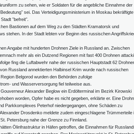
äruniform zu sehen, wie er Soldaten für die angebliche Einnahme der
r Bedeutung" sei. Das Verteidigungsministerium in Moskau bekräftigte
tadt "befreit".
nischen Bastionen auf dem Weg zu den Städten Kramatorsk und
ews stehen. In der Stadt lebten vor Beginn des russischen Angriffskri
chen Angabe mit hunderten Drohnen Ziele in Russland an. Zwischen
mnach mehr als ein Dutzend Regionen mit fast 400 Drohnen attacki
olge fing die Luftabwehr nahe der russischen Hauptstadt 62 Drohne
r von Russland annektierten Halbinsel Krim wurde nach russischen
r Region Belgorod wurden den Behörden zufolge
Strom- und Wasserversorgung fiel teilweise aus.
 Gouverneur Alexander Beglow ein Erdölterminal im Bezirk Kirowski
behoben worden, Opfer habe es nicht gegeben, erklärte er. Eine Droh
 und Parkkomplexes Peterhof niedergegangen, ohne Schäden zu
 Alexander Drosdenko meldete zudem eingeschlagene Trümmerteile 
St. Petersburg nahe der Grenze zu Finnland.
e hätten Ölinfrastruktur in Häfen getroffen, die Einnahmen für Russland