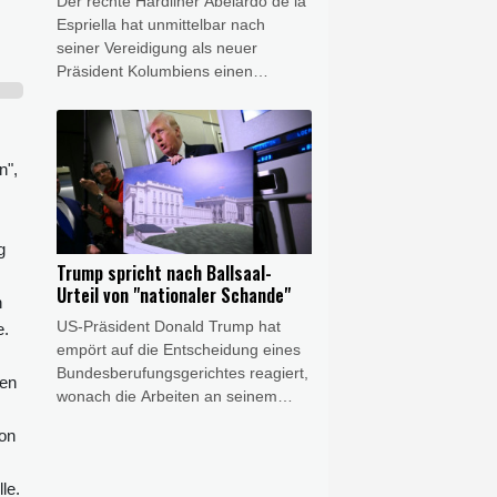
Der rechte Hardliner Abelardo de la
Espriella hat unmittelbar nach
seiner Vereidigung als neuer
Präsident Kolumbiens einen
"unermüdlichen" Kampf gegen
Drogengewalt angekündigt. Der
Verbündete von US-Präsident
Donald Trump sagte am Freitag in
n",
Cali, er werde wieder "Ordnung" in
das südamerikanische Land
bringen. Der 48-jährige Politik-
g
Neuling trat die Nachfolge des
Trump spricht nach Ballsaal-
linken Präsidenten Gustavo Petro
Urteil von "nationaler Schande"
n
an.
US-Präsident Donald Trump hat
e.
empört auf die Entscheidung eines
Bundesberufungsgerichtes reagiert,
den
wonach die Arbeiten an seinem
umstrittenen Ballsaal-Projekt vorerst
on
nicht weitergehen dürfen. Die
Justizentscheidung sei eine
le.
"nationale Schande", erklärte er am