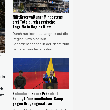
das südamerikanische Land
bringen. Der 48-jährige Politik-
Neuling trat die Nachfolge des
Militärverwaltung: Mindestens
linken Präsidenten Gustavo Petro
drei Tote durch russische
an.
Angriffe in Region Kiew
Durch russische Luftangriffe auf die
Region Kiew sind laut
Behördenangaben in der Nacht zum
Samstag mindestens drei
Menschen getötet worden. Unter
E
den Opfern sei auch ein Kind, teilte
die Militärverwaltung der
ukrainischen Hauptstadtregion mit.
Bei den gleichen Angriffen
 in
nordöstlich von Kiew seien drei
weitere Menschen verletzt worden.
ch
Kolumbien: Neuer Präsident
ff
kündigt "unermüdlichen" Kampf
gegen Drogengewalt an