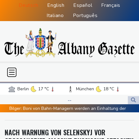
Deutsch
English
Español
Français
Italiano
Português
Berlin
17 °C
München
18 °C
Hamburg
16 °C
Düsseldorf
19 °C
--
Frankfurt am Main
21 °C
Bilger: Boni von Bahn-Managern werden an Einhaltung der
Potsdam
16 °C
Leipzig
18 °C
Vorgaben des Bundes geknüpft
Dortmund
18 °C
Hannover
17 °C
FIFA stärkt Infantino - und holt zum Rundumschlag aus
NACH WARNUNG VON SELENSKYJ VOR
Köln
19 °C
Kiel
17 °C
Torlos gegen Kaiserslautern: Stotterstart von Wolfsburg