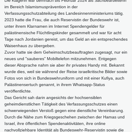
Die Klägerin war demnach bis Februar 2024 als Sachbearbeiterin
im Bereich Islamismusprävention in der
Verfassungsschutzabteilung des Landesinnenministeriums tätig.
2023 hatte die Frau, die auch Reservistin der Bundeswehr ist,
unter ihrem Klarnamen im Internet Spendengelder für
palästinensische Flüchtlingskinder gesammelt und war für acht
Tage nach Jordanien gereist, um das Geld an ein entsprechendes
Waisenhaus zu übergeben.
Zuvor hatte sie dem Geheimschutzbeauftragten zugesagt, nur ein
neues und "sauberes" Mobiltelefon mitzunehmen. Entgegen
dieser Absprache nahm sie aber ihr privates Handy mit. Bekannt
wurde dies, weil sie während der Reise israelkritische Bilder sowie
Fotos von sich in Bundeswehruniform und mit einer Kufiya, auch
Palästinensertuch genannt, in ihrem Whatsapp-Status
veröffentlichte.
Das Gericht sah darin angesichts der hochsensiblen
geheimdienstlichen Tätigkeit des Verfassungsschutzes einen
schwerwiegenden Verstoß gegen eine dienstliche Vereinbarung.
Durch die Nähe zum Kriegsgeschehen zwischen der Hamas und
Israel, ihre öffentlichen Spendenaktivitäten, ihre online
nachvollziehbare Identität als Bundeswehr-Reservistin sowie die