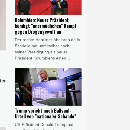
nordöstlich von Kiew seien drei
weitere Menschen verletzt worden.
Kolumbien: Neuer Präsident
kündigt "unermüdlichen" Kampf
gegen Drogengewalt an
Der rechte Hardliner Abelardo de la
Espriella hat unmittelbar nach
seiner Vereidigung als neuer
Präsident Kolumbiens einen
"unermüdlichen" Kampf gegen
Drogengewalt angekündigt. Der
Verbündete von US-Präsident
der
Donald Trump sagte am Freitag in
Cali, er werde wieder "Ordnung" in
das südamerikanische Land
bringen. Der 48-jährige Politik-
Neuling trat die Nachfolge des
Trump spricht nach Ballsaal-
linken Präsidenten Gustavo Petro
Urteil von "nationaler Schande"
an.
US-Präsident Donald Trump hat