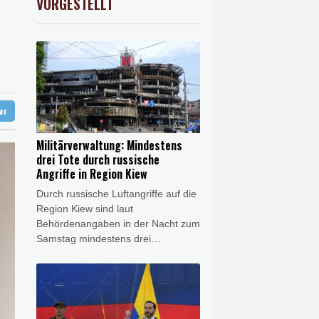
VORGESTELLT
USD
0.32%
1.1562
$
 in Region Kiew
 begrüßt es
gen Drogengewalt an
ür Lastwagen
ter
Militärverwaltung: Mindestens
drei Tote durch russische
Angriffe in Region Kiew
Durch russische Luftangriffe auf die
Region Kiew sind laut
Behördenangaben in der Nacht zum
Samstag mindestens drei
Menschen getötet worden. Unter
den Opfern sei auch ein Kind, teilte
die Militärverwaltung der
ukrainischen Hauptstadtregion mit.
Bei den gleichen Angriffen