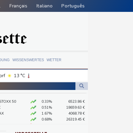
l
Français
Italiano
Português
LDUNG
WISSENSWERTES
WETTER
orf
13 °C
Dortmund
12 °C
1 °C
Flensburg
12 °C
chenzentren riesiges Gaskraftwerk
 STOXX 50
0.33%
6523.86
€
22 °C
X
0.51%
18659.63
€
AX
1.67%
4068.78
€
0.68%
26319.45
€
X
-0.07%
32407.2
€
preis
2.28%
4399.7
$