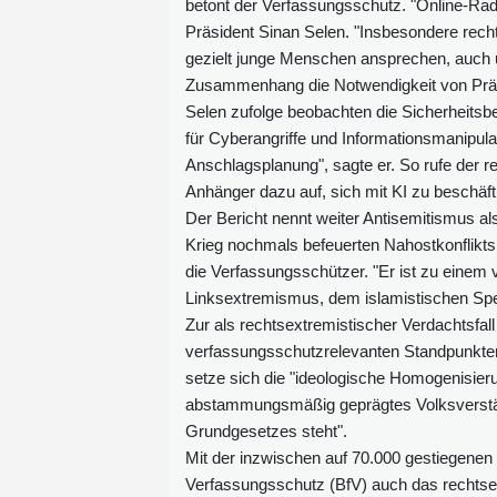
betont der Verfassungsschutz. "Online-Radik
Präsident Sinan Selen. "Insbesondere recht
gezielt junge Menschen ansprechen, auch um
Zusammenhang die Notwendigkeit von Prä
Selen zufolge beobachten die Sicherheitsb
für Cyberangriffe und Informationsmanipula
Anschlagsplanung", sagte er. So rufe der r
Anhänger dazu auf, sich mit KI zu beschäft
Der Bericht nennt weiter Antisemitismus al
Krieg nochmals befeuerten Nahostkonflikts
die Verfassungsschützer. "Er ist zu ein
Linksextremismus, dem islamistischen S
Zur als rechtsextremistischer Verdachtsfal
verfassungsschutzrelevanten Standpunkten"
setze sich die "ideologische Homogenisierun
abstammungsmäßig geprägtes Volksverstän
Grundgesetzes steht".
Mit der inzwischen auf 70.000 gestiegenen
Verfassungsschutz (BfV) auch das rechtsex