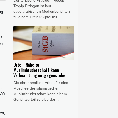
Der türkische Präsident Recep
Tayyip Erdogan ist laut
saudiarabischen Medienberichten
ng
zu einem Dreier-Gipfel mit
Vertretern Saudi-Arabiens und
Pakistans in der saudiarabischen
Stadt Dschidda eingetroffen.
es
Erdogan kam am Freitag in der
en
Hafenstadt am Roten Meer an, wie
der saudiarabische Fernsehsender
Alechbarija berichtete. Dort will er
nach Angaben aus saudiarabischen
Urteil: Nähe zu
Regierungs- und Armeekreisen mit
Muslimbruderschaft kann
dem saudiarabischen Kronprinzen
Verbeamtung entgegenstehen
Mohammed bin Salman und dem
Die ehrenamtliche Arbeit für eine
pakistanischen Regierungschef
t
Moschee der islamistischen
Shebaz Sharif einen
Muslimbrüderschaft kann einem
490
Verteidigungspakt schließen.
Gerichtsurteil zufolge der
Übernahme in das
Beamtenverhältnis entgegenstehen.
en,
Das entschied das