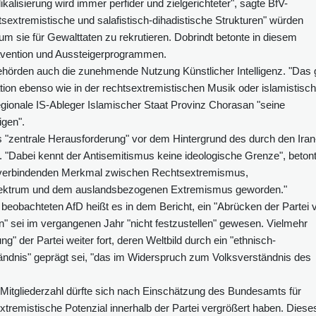
alisierung wird immer perfider und zielgerichteter", sagte BfV-
sextremistische und salafistisch-dihadistische Strukturen" würden
 sie für Gewalttaten zu rekrutieren. Dobrindt betonte in diesem
vention und Aussteigerprogrammen.
ehörden auch die zunehmende Nutzung Künstlicher Intelligenz. "Das g
tion ebenso wie in der rechtsextremistischen Musik oder islamistisc
egionale IS-Ableger Islamischer Staat Provinz Chorasan "seine
igen".
s "zentrale Herausforderung" vor dem Hintergrund des durch den Iran
. "Dabei kennt der Antisemitismus keine ideologische Grenze", beton
em verbindenden Merkmal zwischen Rechtsextremismus,
pektrum und dem auslandsbezogenen Extremismus geworden."
l beobachteten AfD heißt es in dem Bericht, ein "Abrücken der Partei 
 sei im vergangenen Jahr "nicht festzustellen" gewesen. Vielmehr
g" der Partei weiter fort, deren Weltbild durch ein "ethnisch-
dnis" geprägt sei, "das im Widerspruch zum Volksverständnis des
 Mitgliederzahl dürfte sich nach Einschätzung des Bundesamts für
tremistische Potenzial innerhalb der Partei vergrößert haben. Diese