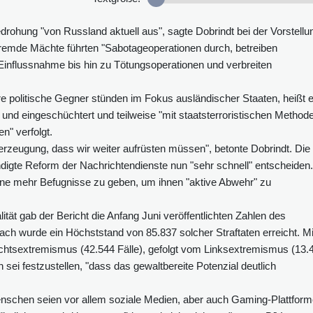
drohung "von Russland aktuell aus", sagte Dobrindt bei der Vorstellu
, fremde Mächte führten "Sabotageoperationen durch, betreiben
e Einflussnahme bis hin zu Tötungsoperationen und verbreiten
re politische Gegner stünden im Fokus ausländischer Staaten, heißt 
 und eingeschüchtert und teilweise "mit staatsterroristischen Method
n" verfolgt.
berzeugung, dass wir weiter aufrüsten müssen", betonte Dobrindt. Die
igte Reform der Nachrichtendienste nun "sehr schnell" entscheiden.
ine mehr Befugnisse zu geben, um ihnen "aktive Abwehr" zu
lität gab der Bericht die Anfang Juni veröffentlichten Zahlen des
h wurde ein Höchststand von 85.837 solcher Straftaten erreicht. Mi
chtsextremismus (42.544 Fälle), gefolgt vom Linksextremismus (13.
 sei festzustellen, "dass das gewaltbereite Potenzial deutlich
Menschen seien vor allem soziale Medien, aber auch Gaming-Plattform