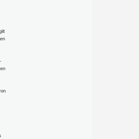
Verwaltungsgericht Karlsruhe und
wies damit die Klage einer
Mitarbeiterin der städtischen
Ausländerbehörde ab, wie das
Gericht am Freitag in der baden-
ilt
württembergischen Stadt mitteilte.
hen
-
ten
von
s