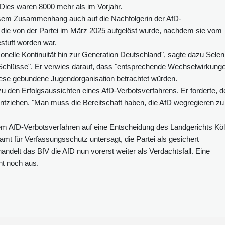
. Dies waren 8000 mehr als im Vorjahr.
esem Zusammenhang auch auf die Nachfolgerin der AfD-
, die von der Partei im März 2025 aufgelöst wurde, nachdem sie vom
estuft worden war.
nelle Kontinuität hin zur Generation Deutschland", sagte dazu Selen
Schlüsse". Er verwies darauf, dass "entsprechende Wechselwirkung
diese gebundene Jugendorganisation betrachtet würden.
 zu den Erfolgsaussichten eines AfD-Verbotsverfahrens. Er forderte, d
 entziehen. "Man muss die Bereitschaft haben, die AfD wegregieren zu
nem AfD-Verbotsverfahren auf eine Entscheidung des Landgerichts Kö
t für Verfassungsschutz untersagt, die Partei als gesichert
ndelt das BfV die AfD nun vorerst weiter als Verdachtsfall. Eine
t noch aus.