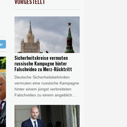
VORGESTELLT
USD
0.31%
1.1561
$
e Wahlkampf-Einmischung an
 KI vorschlagen
ft für Lina E.
ter
Sicherheitskreise vermuten
russische Kampagne hinter
Falschvideo zu Merz-Rücktritt
Deutsche Sicherheitsbehörden
vermuten eine russische Kampagne
hinter einem jüngst verbreiteten
Falschvideo zu einem angeblich
bevorstehenden Rücktritt von
Kanzler Friedrich Merz (CDU).
"Urheber ist wahrscheinlich Storm
1516", hieß es am Freitag aus
Sicherheitskreisen gegenüber der