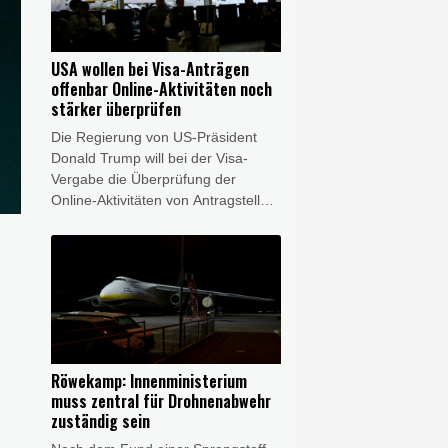
hieß es am Donnerstag beim
Zusammentreffen beider Seiten.
Zudem solle gemeinsam über das
USA wollen bei Visa-Anträgen
weitere Vorgehen nach dem
offenbar Online-Aktivitäten noch
schweren Doppel-Erdbeben gehen,
stärker überprüfen
bei dem Ende Juni mehr als 6000
Die Regierung von US-Präsident
Menschen getötet wurden.
Donald Trump will bei der Visa-
Vergabe die Überprüfung der
Online-Aktivitäten von Antragstellern
offenbar ausweiten. Die
Überprüfung von Instagram-Konten
und ähnlicher Netzwerke solle auf
weitere Visa-Kategorien ausgedehnt
werden, unter anderem auf
ausländische Journalisten,
berichtete "The Daily Signal". Die
Sprecherin des Weißen Hauses,
Röwekamp: Innenministerium
Karoline Leavitt, teilte am
muss zentral für Drohnenabwehr
Donnerstag auf ihrem X-Konto den
zuständig sein
entsprechenden Artikel - ohne ihn