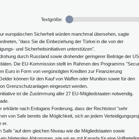
Textgröße:
 zur europäischen Sicherheit würden manchmal übersehen, sagte
dneten, "dass Sie die Einbeziehung der Türkei in die von der
ungs- und Sicherheitsinitiativen unterstützen".
edrohung durch Russland sowie drohender geringerer Beiträge der U
zitäten. Die EU-Kommission stellt im Rahmen des Programms "Secur
den Euro in Form von vergünstigten Krediten zur Finanzierung
elder können für den Kauf von Waffen oder Munition sowie für den
 von Grenzschutzanlagen eingesetzt werden.
nitiative ist die Zustimmung aller 27 EU-Mitgliedstaaten notwendig.
kade.
rklärte nach Erdogans Forderung, dass der Rechtstext "sehr
hmen von Safe bereits die Möglichkeit, sich an jedem Verteidigungspro
 er.
n Safe "auf dem gleichen Niveau wie die Mitgliedstaaten sowie
ein bilaterales Abkommen, wie wir es mit Kanada für eine Vollbeteili