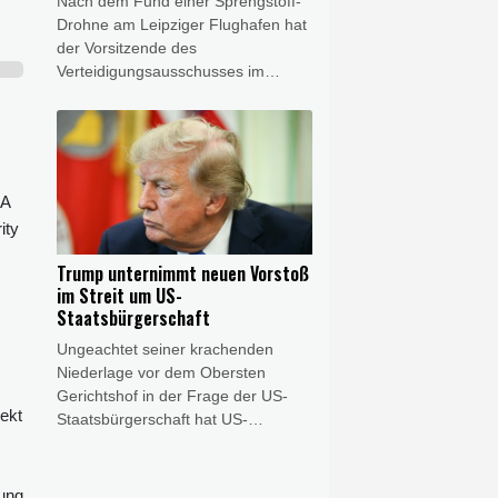
Nach dem Fund einer Sprengstoff-
explizit zu bestätigen.
Drohne am Leipziger Flughafen hat
der Vorsitzende des
Verteidigungsausschusses im
Bundestag, Thomas Röwekamp
(CDU), eine Zentralisierung der
Zuständigkeit für die Drohnen-
Abwehr beim
Bundesinnenministerium gefordert.
SA
Die bisher zu Leipzig vorliegenden
ity
Erkenntnisse "bestätigen die
Dringlichkeit, auf die Bedrohung
Trump unternimmt neuen Vorstoß
ziviler Infrastruktur durch Drohnen
im Streit um US-
schnell neue Antworten zu finden",
Staatsbürgerschaft
sagte er dem Redaktionsnetzwerk
Ungeachtet seiner krachenden
Deutschland (Freitagsausgaben).
Niederlage vor dem Obersten
"Wir brauchen eine zentrale
Gerichtshof in der Frage der US-
Zuständigkeit statt einer Vielzahl
jekt
Staatsbürgerschaft hat US-
föderaler Luftsicherheitsbehörden."
Präsident Donald Trump in dem
Streit einen weiteren Vorstoß
unternommen. Er unterzeichnete
gung