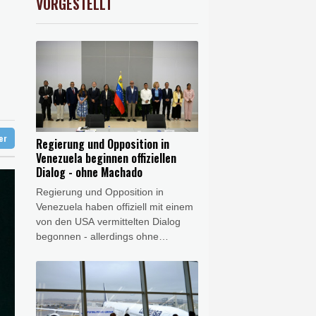
VORGESTELLT
preis
0.32%
4313.2
$
ündigt Vergeltung an
digt Vergeltung an
ter
Regierung und Opposition in
Venezuela beginnen offiziellen
Dialog - ohne Machado
Regierung und Opposition in
Venezuela haben offiziell mit einem
von den USA vermittelten Dialog
begonnen - allerdings ohne
Friedensnobelpreisträgerin María
Corina Machado. Bei den
Gesprächen solle es um die
Stärkung der Demokratie und die
Garantie politischer Rechte gehen,