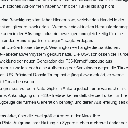
"Ein solches Abkommen haben wir mit der Türkei bislang nicht
 eine Beseitigung sämtlicher Hindernisse, welche den Handel in der
ismitgliedern blockierten. "Wenn wir die aktuellen Herausforderung
aden in der Rüstungsindustrie beseitigen und gleichzeitig für eine
nter den Bündnispartnern sorgen", sagte Erdogan.
t mit US-Sanktionen belegt. Washington verhängte die Sanktionen,
t-Raketenabwehrsystem gekauft hatte. Die USA schlossen die Türke
twicklung der neuen Generation der F35-Kampfflugzeuge aus.
ilegen zu wollen, doch eine Aufhebung der Sanktionen gegen die Türke
s. US-Präsident Donald Trump hatte jüngst zwar erklärt, er werde
lich" machen werde.
ngresses vor dem Nato-Gipfel in Ankara jedoch für unwahrscheinlic
ps Ankündigung um F110-Triebwerke handelt, die die Türkei für ihre 
gzeuge der fünften Generation benötigt und deren Auslieferung seit 
nstärke, über die zweitgrößte Armee in der Nato. Ihre
en Platz. Aufgrund ihrer Haltung zu Zypern stehen mehrere Länder der