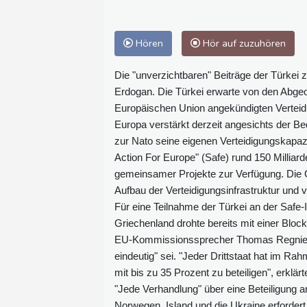
Hören
Hör auf zuzuhören
Die "unverzichtbaren" Beiträge der Türkei
Erdogan. Die Türkei erwarte von den Abgeor
Europäischen Union angekündigten Verteidig
Europa verstärkt derzeit angesichts der B
zur Nato seine eigenen Verteidigungskapa
Action For Europe" (Safe) rund 150 Milliar
gemeinsamer Projekte zur Verfügung. Die G
Aufbau der Verteidigungsinfrastruktur und
Für eine Teilnahme der Türkei an der Safe-I
Griechenland drohte bereits mit einer Bloc
EU-Kommissionssprecher Thomas Regnier e
eindeutig" sei. "Jeder Drittstaat hat im Ra
mit bis zu 35 Prozent zu beteiligen", erklärte
"Jede Verhandlung" über eine Beteiligung a
Norwegen, Island und die Ukraine erfordert 