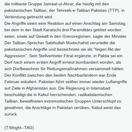
die militante Gruppe Jamaat-ul-Ahrar, die häufig mit den
pakistanischen Taliban, der Tehreek-e-Taliban Pakistan (TTP), in
Verbindung gebracht wird.
Die Angriffe seien eine Reaktion auf einen Anschlag am Samstag,
bei dem in der Stadt Karatschi drei Paramilitärs getötet worden
seien, sowie auf Gewalt in den Grenzregionen, sagte der Minister.
Der Taliban-Sprecher Sabihullah Mudschahid verurteilte die
pakistanischen Angriffe und bezeichnete sie als "feigen Akt der
Aggression". Sein Stellvertreter Fitrat ergänzte, in Paktia sei ein
Dorf nach einem ersten Angriff erneut bombardiert worden, als
sich Dorfbewohner für Rettungsmaßnahmen versammelt hätten.
Der Konflikt zwischen den beiden Nachbarländern war Ende
Februar eskaliert. Pakistan führt seither immer wieder Luftangriffe
auf Ziele in Afghanistan aus. Die Regierung in Islamabad
beschuldigt die in Kabul herrschenden, radikalislamischen
Taliban, bewaffneten extremistischen Gruppen Unterschlupf zu
gewähren, die Anschläge in Pakistan verüben. Kabul weist das
zurück.
(T.Wright--TAG)