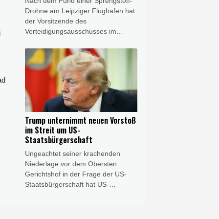
Nach dem Fund einer Sprengstoff-
explizit zu bestätigen.
Drohne am Leipziger Flughafen hat
der Vorsitzende des
Verteidigungsausschusses im
i
Bundestag, Thomas Röwekamp
(CDU), eine Zentralisierung der
Zuständigkeit für die Drohnen-
Abwehr beim
ad
Bundesinnenministerium gefordert.
Die bisher zu Leipzig vorliegenden
Erkenntnisse "bestätigen die
Dringlichkeit, auf die Bedrohung
Trump unternimmt neuen Vorstoß
ziviler Infrastruktur durch Drohnen
im Streit um US-
schnell neue Antworten zu finden",
Staatsbürgerschaft
sagte er dem Redaktionsnetzwerk
Ungeachtet seiner krachenden
Deutschland (Freitagsausgaben).
Niederlage vor dem Obersten
"Wir brauchen eine zentrale
Gerichtshof in der Frage der US-
Zuständigkeit statt einer Vielzahl
Staatsbürgerschaft hat US-
föderaler Luftsicherheitsbehörden."
Präsident Donald Trump in dem
Streit einen weiteren Vorstoß
unternommen. Er unterzeichnete