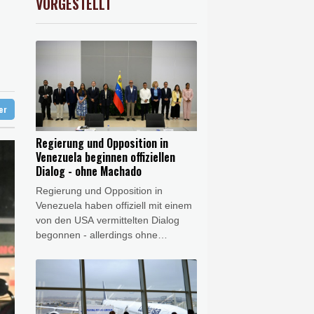
VORGESTELLT
preis
0.32%
4313.2
$
ündigt Vergeltung an
digt Vergeltung an
ter
Regierung und Opposition in
Venezuela beginnen offiziellen
Dialog - ohne Machado
Regierung und Opposition in
Venezuela haben offiziell mit einem
von den USA vermittelten Dialog
begonnen - allerdings ohne
Friedensnobelpreisträgerin María
Corina Machado. Bei den
Gesprächen solle es um die
Stärkung der Demokratie und die
Garantie politischer Rechte gehen,