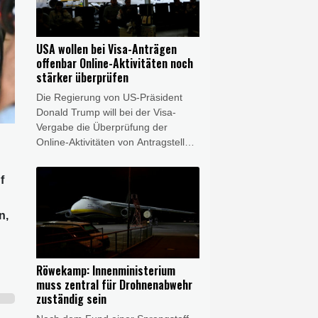
hieß es am Donnerstag beim
Zusammentreffen beider Seiten.
Zudem solle gemeinsam über das
USA wollen bei Visa-Anträgen
weitere Vorgehen nach dem
offenbar Online-Aktivitäten noch
schweren Doppel-Erdbeben gehen,
stärker überprüfen
bei dem Ende Juni mehr als 6000
Die Regierung von US-Präsident
Menschen getötet wurden.
Donald Trump will bei der Visa-
Vergabe die Überprüfung der
Online-Aktivitäten von Antragstellern
offenbar ausweiten. Die
Überprüfung von Instagram-Konten
f
und ähnlicher Netzwerke solle auf
weitere Visa-Kategorien ausgedehnt
n,
werden, unter anderem auf
ausländische Journalisten,
berichtete "The Daily Signal". Die
Sprecherin des Weißen Hauses,
Röwekamp: Innenministerium
Karoline Leavitt, teilte am
muss zentral für Drohnenabwehr
Donnerstag auf ihrem X-Konto den
zuständig sein
entsprechenden Artikel - ohne ihn