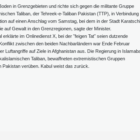
den in Grenzgebieten und richte sich gegen die militante Gruppe
nischen Taliban, der Tehreek-e-Taliban Pakistan (TTP), in Verbindung
ktion auf einen Anschlag vom Samstag, bei dem in der Stadt Karatsch
ie auf Gewalt in den Grenzregionen, sagte der Minister.
 erklärte im Onlinedienst X, bei der "feigen Tat" seien dutzende
er Konflikt zwischen den beiden Nachbarländern war Ende Februar
er Luftangriffe auf Ziele in Afghanistan aus. Die Regierung in Islamab
ikalislamischen Taliban, bewaffneten extremistischen Gruppen
n Pakistan verüben. Kabul weist das zurück.