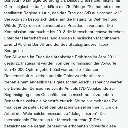
Bensedrine kündigte Berufung an. Dieses Urteil habe "nichts mit
Gerechtigkeit zu tun", erklärte die 75-Jährige. "Sie hat mit einem
totalitären Regime zu tun, das das Erbe der IVD auslöschen will."
Die Aktivistin bezog sich dabei auf die Instanz für Wahrheit und
Würde (IVD), der sie seinerzeit als Präsidentin vorstand. Die
Kommission untersuchte bis 2018 die Menschenrechtsverbrechen
unter der Herrschaft des langjährigen tunesischen Machthabers
Zine El Abidine Ben Ali und der des Staatsgründers Habib
Bourguiba.
Ben Ali wurde im Zuge des Arabischen Frühlings im Jahr 2011
gestürzt. Insgesamt wurden von der Kommission die Vorwürfe
von 49.000 Opfern gehört. Ziel war es, die Täter zur
Rechenschaft zu ziehen und die Opfer zu rehabilitieren.
Neben einem angeblich teils gefälschten Abschlussbericht werfen
die Behörden Bensedrine vor, ihr Amt als IVD-Vorsitzende zur
Begünstigung eines Geschäftsmanns missbraucht zu haben.
Bensedrine weist die Vorwürfe zurück. Sie sei vielmehr das Ziel
"mafiöser Beamter, (die) den Staat als Geisel nehmen", um die
Arbeit der Wahrheitskommission zu "delegitimieren". Die
Internationale Föderation für Menschenrechte (FIDH)
bezeichnete die gegen Bensedrine erhobenen Vorwürfe diese